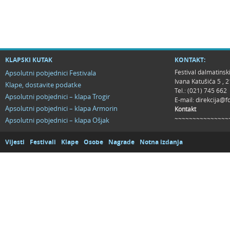
KLAPSKI KUTAK
KONTAKT:
Festival dalmatinsk
Apsolutni pobjednici Festivala
Ivana Katušića 5 ,
Klape, dostavite podatke
Tel.: (021) 745 662
Apsolutni pobjednici – klapa Trogir
E-mail:
direkcija@f
Apsolutni pobjednici – klapa Armorin
Kontakt
~~~~~~~~~~~~~~~
Apsolutni pobjednici – klapa Ošjak
Vijesti
Festivali
Klape
Osobe
Nagrade
Notna izdanja