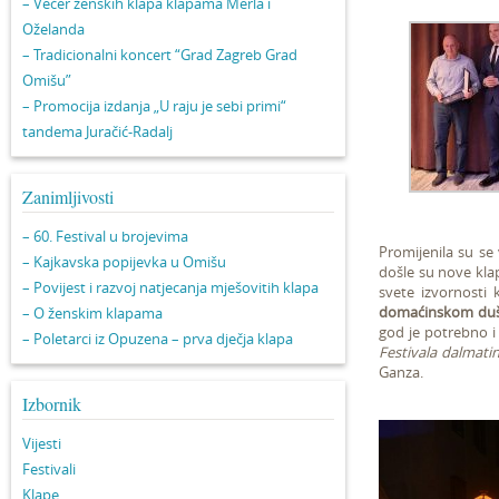
– Večer ženskih klapa klapama Merla i
Oželanda
– Tradicionalni koncert “Grad Zagreb Grad
Omišu”
– Promocija izdanja „U raju je sebi primi“
tandema Juračić-Radalj
Zanimljivosti
– 60. Festival u brojevima
Promijenila su se 
– Kajkavska popijevka u Omišu
došle su nove klape
– Povijest i razvoj natjecanja mješovitih klapa
svete izvornosti
domaćinskom du
– O ženskim klapama
god je potrebno i s
– Poletarci iz Opuzena – prva dječja klapa
Festivala dalmati
Ganza.
Izbornik
Vijesti
Festivali
Klape