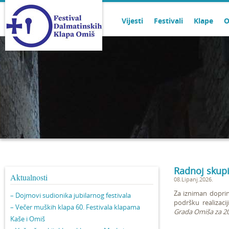
Vijesti
Festivali
Klape
O
Radnoj skupi
Aktualnosti
08.Lipanj.2026.
Za izniman doprino
– Dojmovi sudionika jubilarnog festivala
podršku realizaci
– Večer muških klapa 60. Festivala klapama
Grada Omiša za 2
Kaše i Omiš