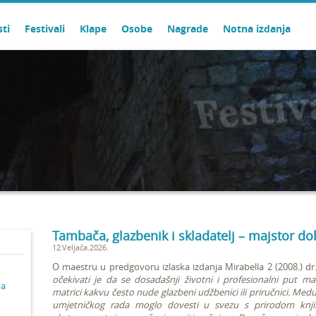
sti
Festivali
Klape
Osobe
Nagrade
Notna izdanja
Tambača, glazbenik i skladatelj – majstor do
12.Veljača.2026.
O maestru u predgovoru izlaska izdanja Mirabella 2 (2008.) dr
očekivati je da se dosadašnji životni i profesionalni put m
ma
matrici kakvu često nude glazbeni udžbenici ili priručnici. Medut
umjetničkog rada moglo dovesti u svezu s prirodom knjiš