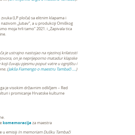
zvuka (LP ploča) sa elitnim klapama i
od nazivom „Jubav“, a u produkciji Omiškog
ismo moja hrli tamo“ 2021. i „Zapivala tica
ine.
 je ustrajno nastojao na njezinoj krilatosti
ogovora, on je neprijeporno matadur klapske
 koji čuvaju pjesmu poput vatre u ognjištu i
ne. (
Jakša Fiamengo o maestru Tambači ….
)
 ga je visokim državnim odličjem – Red
lturi i promicanje Hrvatske kulturne
ne.
je
komemoracija
za maestra
e u emisiji
In memoriam Dušku Tambači