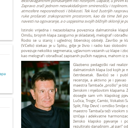
ekstravagantnim ponašanjem niti nošnjom. Dapače, u prvim kont
Zapravo zrači jednom nesvakidašnjom smirenošću i toplinom. 
atmosfere neposrednosti i bliskosti. Tek kod žustrijih raspr
d
ruke prošarati zrakopraznim prostorom, kao da time želi podc
navesti na ogovaranje, a o uspjesima svojih bližnjih skloniji je p
Istinski vrijedna i nezaobilazna poveznica dalmatinske klap
Omišu, brojnih klapa zasigurno je skladatelj, melograf i obrađiv
Rodio se u staroj i uglednoj šibenskoj obitelji. Završio je 
(V.Cello) stekao je u Splitu, gdje je živio i radio kao slo
povezuje nekoliko
segmenata, uglavnom vezanih uz klape i zbor
kao melograf i obrađivač zapisanih pučkih napjeva, mahom iz s
Glazbeno pedagoški rad realizir
dalmatinskih klapa (od kojih je m
lapa
četrdesetak. Bavi(o) se i publ
recenzije, a aktivno je i pjevao
maestra Tambače „prošlo“ je bliz
ženskim i mješovitim klapama. Z
dosegle sam vrh klapskog pjeva
Lučica, Trogir, Cambi, Vokalisti 
Split, Filip Dević i omiško Smilj
maestro Tambača teži visokim s
izričaja i adekvatne harmonizac
žensko klapsko pjevanje i po
rezultiralo današnjim „al pari“