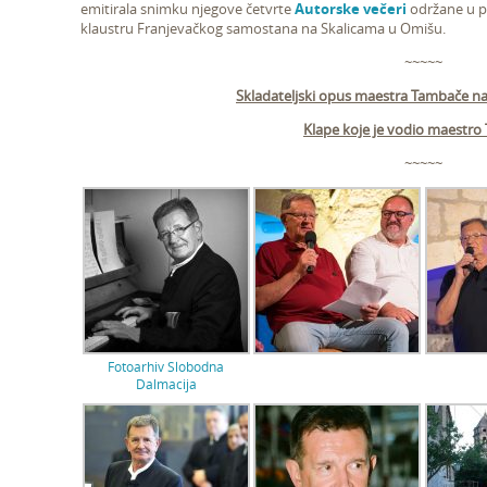
emitirala snimku njegove četvrte
Autorske večeri
održane u pr
klaustru Franjevačkog samostana na Skalicama u Omišu.
~~~~~
Skladateljski opus maestra Tambače n
Klape koje je vodio maestr
~~~~~
Fotoarhiv Slobodna
Dalmacija