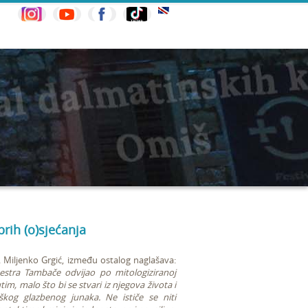
brih (o)sjećanja
. Miljenko Grgić, između ostalog naglašava:
aestra Tambače odvijao po mitologiziranoj
im, malo što bi se stvari iz njegova života i
kog glazbenog junaka. Ne ističe se niti