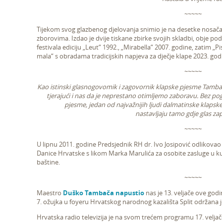
~~~~~
Tijekom svog glazbenog djelovanja snimio je na desetke nosača 
zborovima. Izdao je dvije tiskane zbirke svojih skladbi, obje p
festivala ediciju „Leut“ 1992., „Mirabella“ 2007. godine, zatim „P
mala“ s obradama tradicijskih napjeva za dječje klape 2023. god
~~~~~
Kao istinski glasnogovomik i zagovornik klapske pjesme Tambača
tjerajući i nas da je neprestano otimljemo zaboravu. Bez p
pjesme, jedan od najvažnijih ljudi dalmatinske klapske
nastavljaju tamo gdje glas zap
~~~~~
U lipnu 2011. godine Predsjednik RH dr. Ivo Josipović odlikovao
Danice Hrvatske s likom Marka Marulića za osobite zasluge u ku
baštine.
~~~~~
Maestro
Duško Tambača napustio
nas je 13. veljače ove godi
7. ožujka u foyeru Hrvatskog narodnog kazališta Split održana 
Hrvatska radio televizija je na svom trećem programu 17. veljač