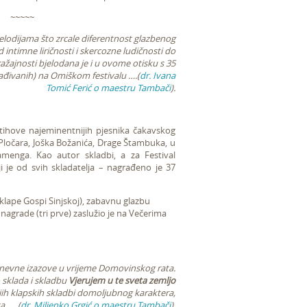
~~~~~
elodijama što zrcale diferentnost glazbenog
 intimne liričnosti i skercozne ludičnosti do
žajnosti bjelodana je i u ovome otisku s 35
đivanih) na Omiškom festivalu ….(
dr. Ivana
Tomić Ferić o maestru Tambači
).
stihove najeminentnijih pjesnika čakavskog
a-Pločara, Joška Božanića, Drage Štambuka, u
iamenga. Kao autor skladbi, a za Festival
i je od svih skladatelja – nagrađeno je 37
klape Gospi Sinjskoj), zabavnu glazbu
 nagrade (tri prve) zaslužio je na Večerima
nevne izazove u vrijeme Domovinskog rata.
 sklada i skladbu
Vjerujem u te sveta zemljo
ijih klapskih skladbi domoljubnog karaktera,
a …. (
dr. Miljenko Grgić o maestru Tambači
).