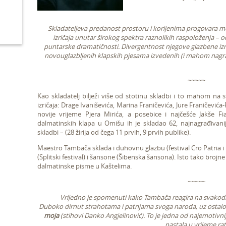
Skladateljeva predanost prostoru i korijenima progovara m
izričaja unutar širokog spektra raznolikih raspoloženja – od
puntarske dramatičnosti. Divergentnost njegove glazbene izra
novouglazbljenih klapskih pjesama izvedenih (i mahom nagra
~~~~~
Kao skladatelj bilježi više od stotinu skladbi i to mahom na 
izričaja: Drage Ivaniševića, Marina Franičevića, Jure Franičević
novije vrijeme Pjera Mirića, a posebice i najčešće Jakše F
dalmatinskih klapa u Omišu ih je skladao 62, najnagrađivanij
skladbi – (28 žirija od čega 11 prvih, 9 prvih publike).
Maestro Tambača sklada i duhovnu glazbu (festival Cro Patria i 
(Splitski festival) i šansone (Šibenska šansona). Isto tako brojne
dalmatinske pisme u Kaštelima.
~~~~~
Vrijedno je spomenuti kako Tambača reagira na svakod
Duboko dirnut strahotama i patnjama svoga naroda, uz ostalo
moja
(stihovi Danko Angjelinović). To je jedna od najemotivn
nastala u vrijeme rat