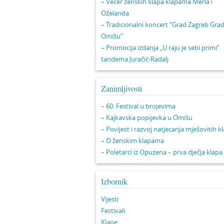
– Večer ženskih klapa klapama Merla i
Oželanda
– Tradicionalni koncert “Grad Zagreb Gra
Omišu”
– Promocija izdanja „U raju je sebi primi“
tandema Juračić-Radalj
Zanimljivosti
– 60. Festival u brojevima
– Kajkavska popijevka u Omišu
– Povijest i razvoj natjecanja mješovitih k
– O ženskim klapama
– Poletarci iz Opuzena – prva dječja klapa
Izbornik
Vijesti
Festivali
Klape