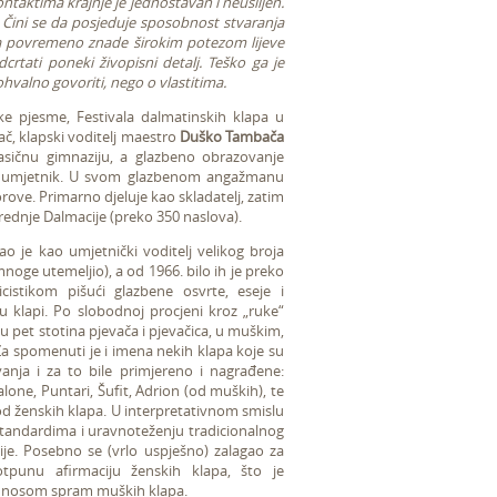
aktima krajnje je jednostavan i neusiljen.
Čini se da posjeduje sposobnost stvaranja
ava povremeno znade širokim potezom lijeve
rtati poneki živopisni detalj. Teško ga je
ohvalno govoriti, nego o vlastitima.
ske pjesme, Festivala dalmatinskih klapa u
ač, klapski voditelj maestro
Duško Tambača
klasičnu gimnaziju, a glazbeno obrazovanje
bodni umjetnik. U svom glazbenom angažmanu
ove. Primarno djeluje kao skladatelj, zatim
rednje Dalmacije (preko 350 naslova).
ao je kao umjetnički voditelj velikog broja
noge utemeljio), a od 1966. bilo ih je preko
icistikom pišući glazbene osvrte, eseje i
 u klapi. Po slobodnoj procjeni kroz „ruke“
u pet stotina pjevača i pjevačica, u muškim,
a spomenuti je i imena nekih klapa koje su
nja i za to bile primjereno i nagrađene:
Salone, Puntari, Šufit, Adrion (od muških), te
e od ženskih klapa. U interpretativnom smislu
tandardima i uravnoteženju tradicionalnog
ije. Posebno se (vrlo uspješno) zalagao za
tpunu afirmaciju ženskih klapa, što je
 odnosom spram muških klapa.