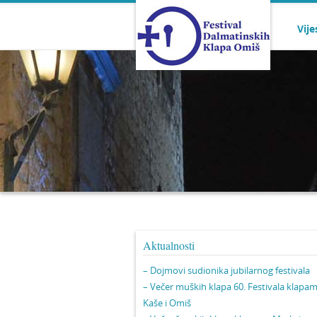
Vije
Aktualnosti
– Dojmovi sudionika jubilarnog festivala
– Večer muških klapa 60. Festivala klapa
Kaše i Omiš