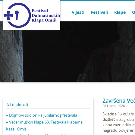
Vijesti
Festivali
Klape
O
Završena Več
Aktualnosti
28.Lipanj.2026.
Skladba “
U raju je
– Dojmovi sudionika jubilarnog festivala
Bošket
iz Zagreba 
– Večer muških klapa 60. Festivala klapama
klapa zavrijedila 
Kaše i Omiš
nagradu povjerens