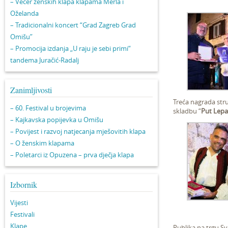
– Večer ženskih klapa klapama Merla i
Oželanda
– Tradicionalni koncert “Grad Zagreb Grad
Omišu”
– Promocija izdanja „U raju je sebi primi“
tandema Juračić-Radalj
Zanimljivosti
Treća nagrada str
– 60. Festival u brojevima
skladbu “
Put Lepa
– Kajkavska popijevka u Omišu
– Povijest i razvoj natjecanja mješovitih klapa
– O ženskim klapama
– Poletarci iz Opuzena – prva dječja klapa
Izbornik
Vijesti
Festivali
Klape
Publika na trgu Sv