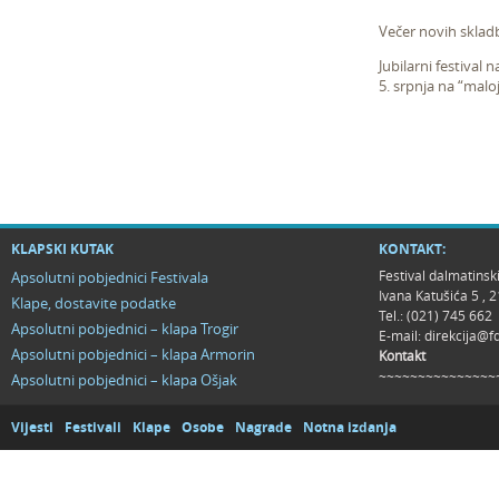
Večer novih skladb
Jubilarni festival
5. srpnja na “malo
KLAPSKI KUTAK
KONTAKT:
Festival dalmatinsk
Apsolutni pobjednici Festivala
Ivana Katušića 5 ,
Klape, dostavite podatke
Tel.: (021) 745 662
Apsolutni pobjednici – klapa Trogir
E-mail:
direkcija@f
Apsolutni pobjednici – klapa Armorin
Kontakt
~~~~~~~~~~~~~~~
Apsolutni pobjednici – klapa Ošjak
Vijesti
Festivali
Klape
Osobe
Nagrade
Notna izdanja