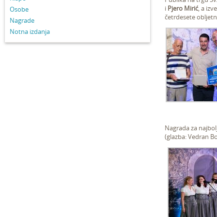
i
Pjero Mirić
, a izv
Osobe
četrdesete obljetn
Nagrade
Notna izdanja
Nagrada za najbolj
(glazba: Vedran Bon