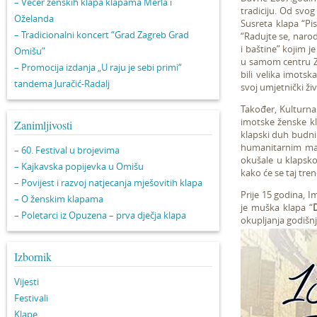
– Večer ženskih klapa klapama Merla i
tradiciju. Od svo
Oželanda
Susreta klapa “Pi
– Tradicionalni koncert “Grad Zagreb Grad
“Radujte se, narod
i baštine” kojim je
Omišu”
u samom centru Za
– Promocija izdanja „U raju je sebi primi“
bili velika imotsk
tandema Juračić-Radalj
svoj umjetnički živ
Također, Kulturna
imotske ženske kl
Zanimljivosti
klapski duh budnim
humanitarnim man
– 60. Festival u brojevima
okušale u klapsko
– Kajkavska popijevka u Omišu
kako će se taj tren
– Povijest i razvoj natjecanja mješovitih klapa
Prije 15 godina, I
– O ženskim klapama
je muška klapa “
D
– Poletarci iz Opuzena – prva dječja klapa
okupljanja godišnje
Izbornik
Vijesti
Festivali
Klape