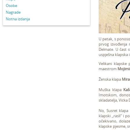
Osobe
Nagrade
Notna izdanja
U petak, s ponosom
prvog izvođenja n
Delmate. U čast s
uspješna klapska 
Velikani klapske
maestrom
Mojimi
Ženska klapa
Mira
Muška klapa
Kaš
Imotskom, donose
skladatelja, Vicka 
No, Susret klapa 
klapski ,,rasli” i
očekivano, dolaz
klapske pjesme, sn