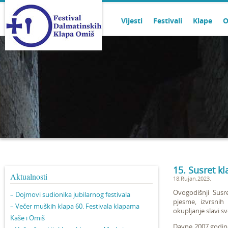
Vijesti
Festivali
Klape
O
15. Susret k
Aktualnosti
18.Rujan.2023.
Ovogodišnji Susr
– Dojmovi sudionika jubilarnog festivala
pjesme, izvrsnih
– Večer muških klapa 60. Festivala klapama
okupljanje slavi s
Kaše i Omiš
Davne 2007.godin