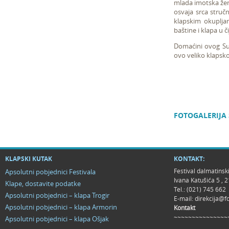
mlada imotska že
osvaja srca stručn
klapskim okuplja
baštine i klapa u 
Domaćini ovog Su
ovo veliko klapsko
FOTOGALERIJA
KLAPSKI KUTAK
KONTAKT:
Festival dalmatinsk
Apsolutni pobjednici Festivala
Ivana Katušića 5 ,
Klape, dostavite podatke
Tel.: (021) 745 662
Apsolutni pobjednici – klapa Trogir
E-mail:
direkcija@f
Apsolutni pobjednici – klapa Armorin
Kontakt
~~~~~~~~~~~~~~~
Apsolutni pobjednici – klapa Ošjak