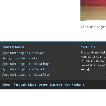
Više o klapi pogle
KLAPSKI KUTAK
KONTAKT:
Festival dalmatinsk
Apsolutni pobjednici Festivala
Ivana Katušića 5 ,
Klape, dostavite podatke
Tel.: (021) 745 662
Apsolutni pobjednici – klapa Trogir
E-mail:
direkcija@f
Apsolutni pobjednici – klapa Armorin
Kontakt
~~~~~~~~~~~~~~~
Apsolutni pobjednici – klapa Ošjak
Vijesti
Festivali
Klape
Osobe
Nagrade
Notna izdanja