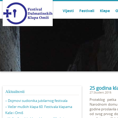
Vijesti
Festivali
Klape
O
25 godina kl
Aktualnosti
27.Studeni.2019.
Proteklog petka
– Dojmovi sudionika jubilarnog festivala
Narodnom domu u 
– Večer muških klapa 60. Festivala klapama
godine proslavila
Kaše i Omiš
od svog prvog dol