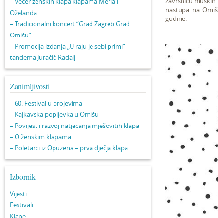
završnicu muških k
– Večer ženskih klapa klapama Merla i
nastupa na Omišu 
Oželanda
godine.
– Tradicionalni koncert “Grad Zagreb Grad
Omišu”
– Promocija izdanja „U raju je sebi primi“
tandema Juračić-Radalj
Zanimljivosti
– 60. Festival u brojevima
– Kajkavska popijevka u Omišu
– Povijest i razvoj natjecanja mješovitih klapa
– O ženskim klapama
– Poletarci iz Opuzena – prva dječja klapa
Izbornik
Vijesti
Festivali
Klape