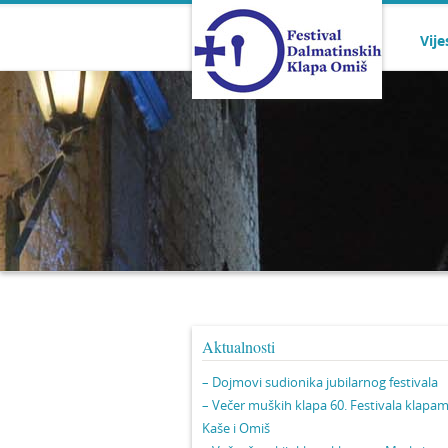
Vije
Aktualnosti
– Dojmovi sudionika jubilarnog festivala
– Večer muških klapa 60. Festivala klapa
Kaše i Omiš