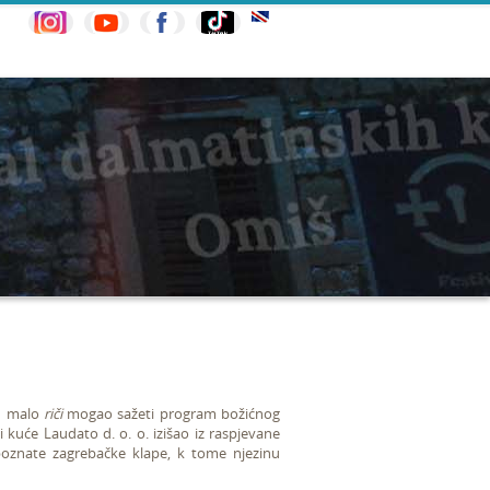
 u malo
riči
mogao sažeti program božićnog
i kuće Laudato d. o. o. izišao iz raspjevane
poznate zagrebačke klape, k tome
njezinu