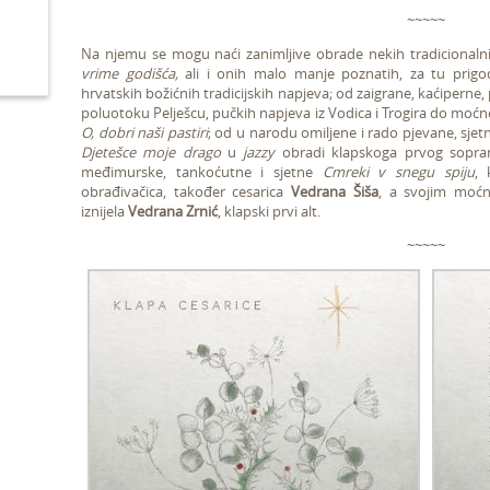
~~~~~
Na njemu se mogu naći zanimljive obrade nekih tradicionaln
vrime godišća,
ali i onih malo manje poznatih, za tu prigo
hrvatskih božićnih tradicijskih napjeva; od zaigrane, kaćipern
poluotoku Pelješcu, pučkih napjeva iz Vodica i Trogira do moć
O, dobri naši pastiri
; od u narodu omiljene i rado pjevane, sje
Djetešce moje drago
u
jazzy
obradi klapskoga prvog sopr
međimurske, tankoćutne i sjetne
Cmreki v snegu spiju
, 
obrađivačica, također cesarica
Vedrana Šiša
, a svojim mo
iznijela
Vedrana Zrnić
, klapski prvi alt.
~~~~~