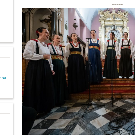
~~~~~
d
lapa