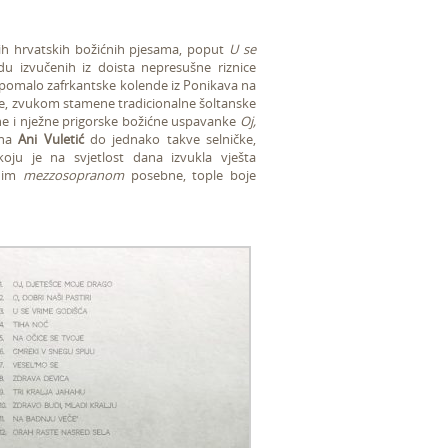
ih hrvatskih božićnih pjesama, poput
U se
du izvučenih iz doista nepresušne riznice
e, pomalo zafrkantske kolende iz Ponikava na
ne, zvukom stamene tradicionalne šoltanske
tne i nježne prigorske božićne uspavanke
Oj,
ana
Ani Vuletić
do jednako takve selničke,
koju je na svjetlost dana izvukla vješta
ćnim
mezzosopranom
posebne, tople boje