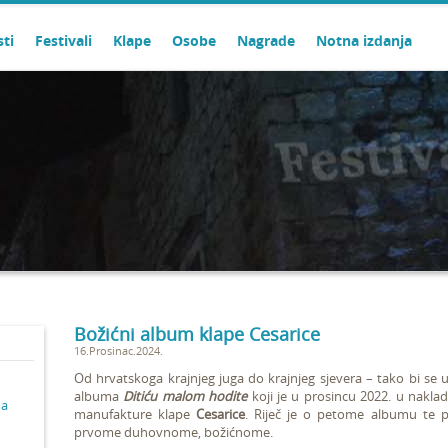
sti
Festivali
Klape
Osobe
Nagrade
Notna izdanja
Božićni album klape Cesarice
16.Prosinac.2024.
Od hrvatskoga krajnjeg juga do krajnjeg sjevera – tako bi se
albuma
Ditiću malom hodite
koji je u prosincu 2022. u naklad
ma
manufakture klape
Cesarice
. Riječ je o petome albumu te 
prvome duhovnome, božićnome.