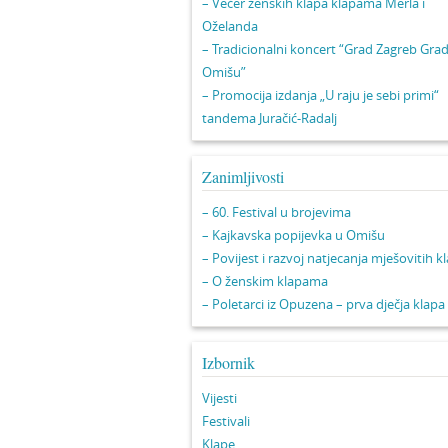
– Večer ženskih klapa klapama Merla i
Oželanda
– Tradicionalni koncert “Grad Zagreb Gra
Omišu”
– Promocija izdanja „U raju je sebi primi“
tandema Juračić-Radalj
Zanimljivosti
– 60. Festival u brojevima
– Kajkavska popijevka u Omišu
– Povijest i razvoj natjecanja mješovitih k
– O ženskim klapama
– Poletarci iz Opuzena – prva dječja klapa
Izbornik
Vijesti
Festivali
Klape