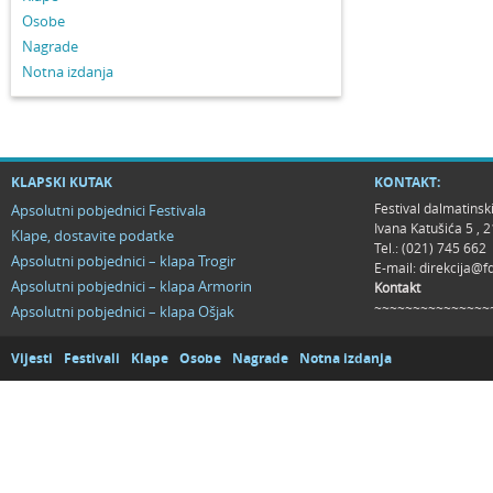
Osobe
Nagrade
Notna izdanja
KLAPSKI KUTAK
KONTAKT:
Festival dalmatinsk
Apsolutni pobjednici Festivala
Ivana Katušića 5 ,
Klape, dostavite podatke
Tel.: (021) 745 662
Apsolutni pobjednici – klapa Trogir
E-mail:
direkcija@f
Apsolutni pobjednici – klapa Armorin
Kontakt
~~~~~~~~~~~~~~~
Apsolutni pobjednici – klapa Ošjak
Vijesti
Festivali
Klape
Osobe
Nagrade
Notna izdanja