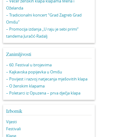
– Večer ženskih klapa klapama Merla i
Oželanda
– Tradicionalni koncert “Grad Zagreb Grad
Omišu”
– Promocija izdanja „U raju je sebi primi“
tandema Juračić-Radalj
Zanimljivosti
– 60. Festival u brojevima
– Kajkavska popijevka u Omišu
– Povijest i razvoj natjecanja mješovitih klapa
– O ženskim klapama
– Poletarci iz Opuzena – prva dječja klapa
Izbornik
Vijesti
Festivali
Klape