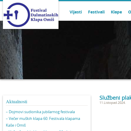
Vijesti
Festivali
Klape
O
Službeni pla
Aktualnosti
11.Listopad.2024.
– Dojmovi sudionika jubilarnog festivala
– Večer muških klapa 60. Festivala klapama
Kaše i Omiš