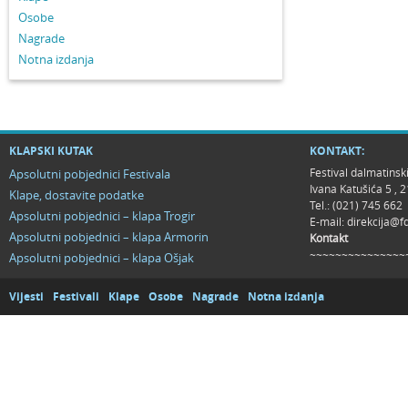
Osobe
Nagrade
Notna izdanja
KLAPSKI KUTAK
KONTAKT:
Festival dalmatinsk
Apsolutni pobjednici Festivala
Ivana Katušića 5 ,
Klape, dostavite podatke
Tel.: (021) 745 662
Apsolutni pobjednici – klapa Trogir
E-mail:
direkcija@f
Apsolutni pobjednici – klapa Armorin
Kontakt
~~~~~~~~~~~~~~~
Apsolutni pobjednici – klapa Ošjak
Vijesti
Festivali
Klape
Osobe
Nagrade
Notna izdanja