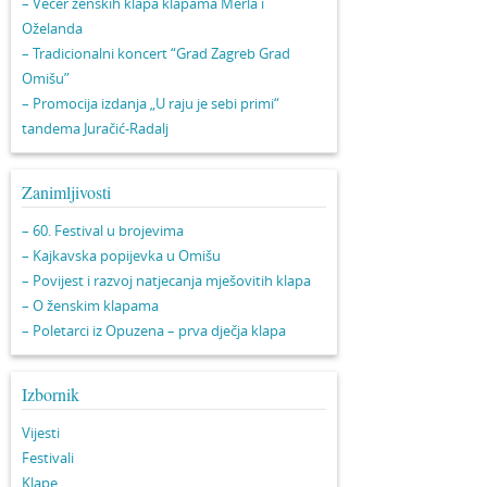
– Večer ženskih klapa klapama Merla i
Oželanda
– Tradicionalni koncert “Grad Zagreb Grad
Omišu”
– Promocija izdanja „U raju je sebi primi“
tandema Juračić-Radalj
Zanimljivosti
– 60. Festival u brojevima
– Kajkavska popijevka u Omišu
– Povijest i razvoj natjecanja mješovitih klapa
– O ženskim klapama
– Poletarci iz Opuzena – prva dječja klapa
Izbornik
Vijesti
Festivali
Klape