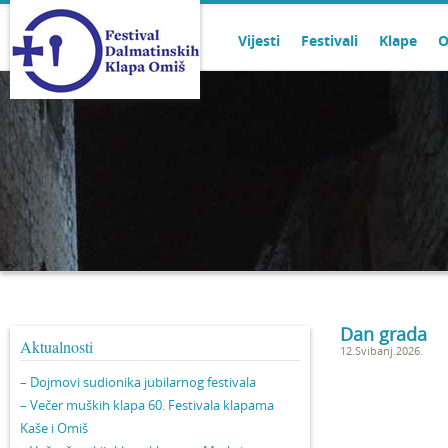
Vijesti
Festivali
Klape
O
Dan grada
Aktualnosti
12.Svibanj.2026.
– Dojmovi sudionika jubilarnog festivala
– Večer muških klapa 60. Festivala klapama
Kaše i Omiš