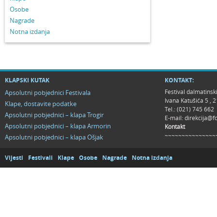
Osobe
Nagrade
Notna izdanja
KLAPSKI KUTAK
KONTAKT:
Festival dalmatinsk
Apsolutni pobjednici Festivala
Ivana Katušića 5 ,
Klape, dostavite podatke
Tel.: (021) 745 662
Apsolutni pobjednici – klapa Trogir
E-mail:
direkcija@f
Apsolutni pobjednici – klapa Armorin
Kontakt
~~~~~~~~~~~~~~~
Apsolutni pobjednici – klapa Ošjak
Vijesti
Festivali
Klape
Osobe
Nagrade
Notna izdanja