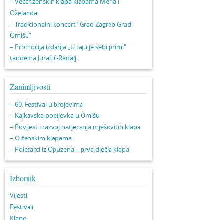
– Večer ženskih klapa klapama Merla i
Oželanda
– Tradicionalni koncert “Grad Zagreb Grad
Omišu”
– Promocija izdanja „U raju je sebi primi“
tandema Juračić-Radalj
Zanimljivosti
– 60. Festival u brojevima
– Kajkavska popijevka u Omišu
– Povijest i razvoj natjecanja mješovitih klapa
– O ženskim klapama
– Poletarci iz Opuzena – prva dječja klapa
Izbornik
Vijesti
Festivali
Klape