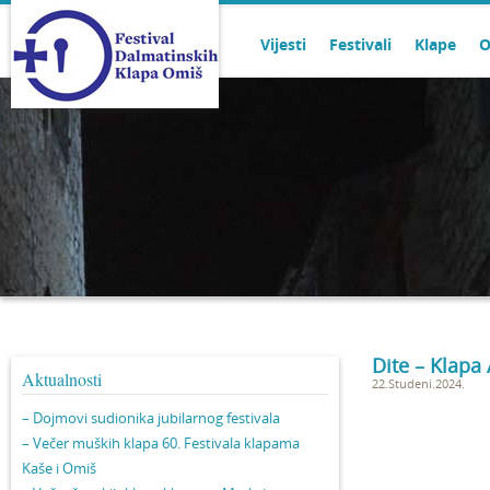
Vijesti
Festivali
Klape
O
Dite – Klapa
Aktualnosti
22.Studeni.2024.
– Dojmovi sudionika jubilarnog festivala
– Večer muških klapa 60. Festivala klapama
Kaše i Omiš