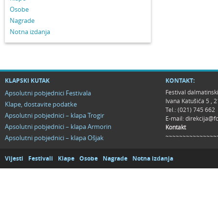
Osobe
Nagrade
Notna izdanja
KLAPSKI KUTAK
KONTAKT:
Festival dalmatinsk
Apsolutni pobjednici Festivala
Ivana Katušića 5 ,
Klape, dostavite podatke
Tel.: (021) 745 662
Apsolutni pobjednici – klapa Trogir
E-mail:
direkcija@f
Apsolutni pobjednici – klapa Armorin
Kontakt
~~~~~~~~~~~~~~~
Apsolutni pobjednici – klapa Ošjak
Vijesti
Festivali
Klape
Osobe
Nagrade
Notna izdanja