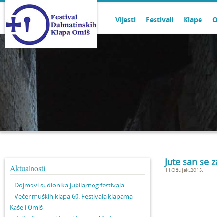
Vijesti
Festivali
Klape
O
Jute san se z
Aktualnosti
11.Ožujak.2015.
– Dojmovi sudionika jubilarnog festivala
– Večer muških klapa 60. Festivala klapama
Kaše i Omiš