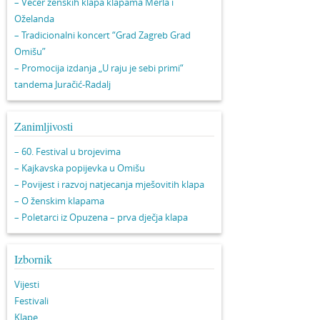
– Večer ženskih klapa klapama Merla i
Oželanda
– Tradicionalni koncert “Grad Zagreb Grad
Omišu”
– Promocija izdanja „U raju je sebi primi“
tandema Juračić-Radalj
Zanimljivosti
– 60. Festival u brojevima
– Kajkavska popijevka u Omišu
– Povijest i razvoj natjecanja mješovitih klapa
– O ženskim klapama
– Poletarci iz Opuzena – prva dječja klapa
Izbornik
Vijesti
Festivali
Klape