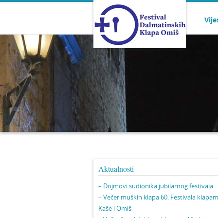
Vije
Aktualnosti
– Dojmovi sudionika jubilarnog festivala
– Večer muških klapa 60. Festivala klapa
Kaše i Omiš