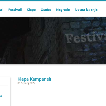
sti
Festivali
Klape
Osobe
Nagrade
Notna izdanja
Klapa Kampaneli
01.Srpanj.2022.
ma