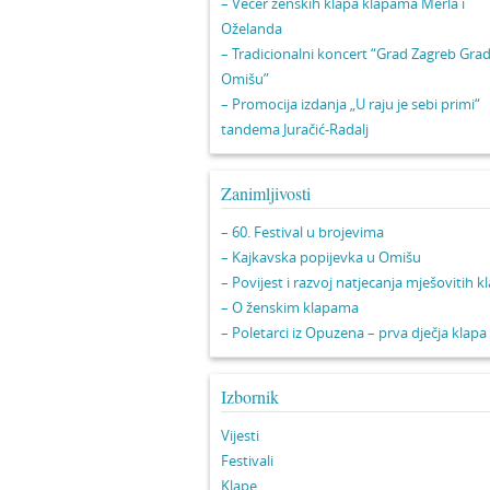
– Večer ženskih klapa klapama Merla i
Oželanda
– Tradicionalni koncert “Grad Zagreb Gra
Omišu”
– Promocija izdanja „U raju je sebi primi“
tandema Juračić-Radalj
Zanimljivosti
– 60. Festival u brojevima
– Kajkavska popijevka u Omišu
– Povijest i razvoj natjecanja mješovitih k
– O ženskim klapama
– Poletarci iz Opuzena – prva dječja klapa
Izbornik
Vijesti
Festivali
Klape