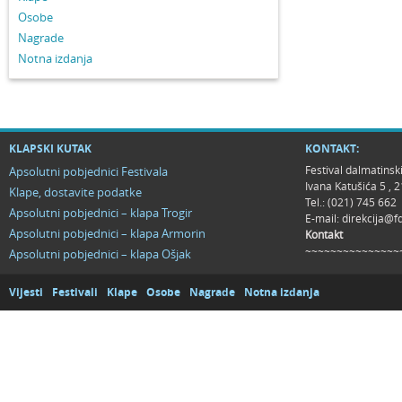
Osobe
Nagrade
Notna izdanja
KLAPSKI KUTAK
KONTAKT:
Festival dalmatinsk
Apsolutni pobjednici Festivala
Ivana Katušića 5 ,
Klape, dostavite podatke
Tel.: (021) 745 662
Apsolutni pobjednici – klapa Trogir
E-mail:
direkcija@f
Apsolutni pobjednici – klapa Armorin
Kontakt
~~~~~~~~~~~~~~~
Apsolutni pobjednici – klapa Ošjak
Vijesti
Festivali
Klape
Osobe
Nagrade
Notna izdanja