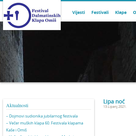
Vijesti
Festivali
Klape
O
Lipa noć
Aktualnosti
13.Lipanj.2021.
– Dojmovi sudionika jubilarnog festivala
– Večer muških klapa 60. Festivala klapama
Kaše i Omiš