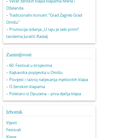
– Večer ženskih klapa klapama Merla i
Oželanda
– Tradicionalni koncert “Grad Zagreb Grad
Omišu”
– Promocija izdanja „U raju je sebi primi“
tandema Juračić-Radalj
Zanimljivosti
– 60. Festival u brojevima
– Kajkavska popijevka u Omišu
– Povijest i razvoj natjecanja mješovitih klapa
– O ženskim klapama
– Poletarci iz Opuzena – prva dječja klapa
Izbornik
Vijesti
Festivali
Klape