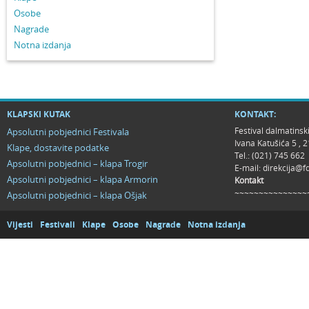
Osobe
Nagrade
Notna izdanja
KLAPSKI KUTAK
KONTAKT:
Festival dalmatinsk
Apsolutni pobjednici Festivala
Ivana Katušića 5 ,
Klape, dostavite podatke
Tel.: (021) 745 662
Apsolutni pobjednici – klapa Trogir
E-mail:
direkcija@f
Apsolutni pobjednici – klapa Armorin
Kontakt
~~~~~~~~~~~~~~~
Apsolutni pobjednici – klapa Ošjak
Vijesti
Festivali
Klape
Osobe
Nagrade
Notna izdanja