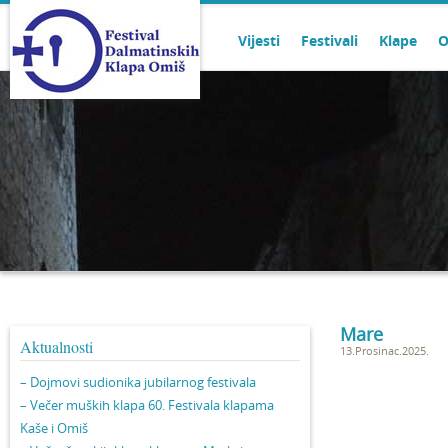
Vijesti
Festivali
Klape
O
Mare
Aktualnosti
13.Prosinac.2025.
– Dojmovi sudionika jubilarnog festivala
– Večer muških klapa 60. Festivala klapama
Kaše i Omiš