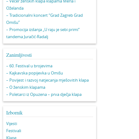
– Večer ženskih klapa klapama Merla i
Oželanda
– Tradicionalni koncert “Grad Zagreb Grad
Omišu”
– Promocija izdanja „U raju je sebi primi“
tandema Juračić-Radalj
Zanimljivosti
– 60. Festival u brojevima
– Kajkavska popijevka u Omišu
– Povijest i razvoj natjecanja mješovitih klapa
– O ženskim klapama
– Poletarci iz Opuzena – prva dječja klapa
Izbornik
Vijesti
Festivali
Klape