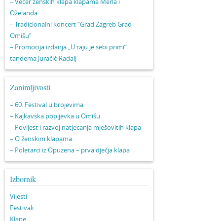
– Večer ženskih klapa klapama Merla i
Oželanda
– Tradicionalni koncert “Grad Zagreb Grad
Omišu”
– Promocija izdanja „U raju je sebi primi“
tandema Juračić-Radalj
Zanimljivosti
– 60. Festival u brojevima
– Kajkavska popijevka u Omišu
– Povijest i razvoj natjecanja mješovitih klapa
– O ženskim klapama
– Poletarci iz Opuzena – prva dječja klapa
Izbornik
Vijesti
Festivali
Klape