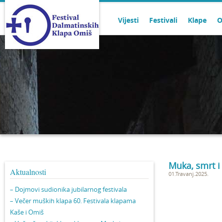
Vijesti
Festivali
Klape
O
Muka, smrt i
Aktualnosti
01.Travanj.2025.
– Dojmovi sudionika jubilarnog festivala
– Večer muških klapa 60. Festivala klapama
Kaše i Omiš