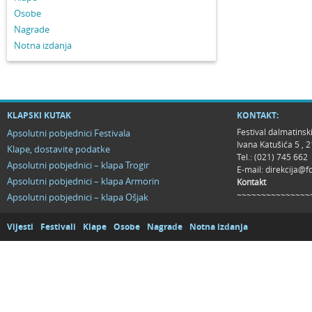
Osobe
Nagrade
Notna izdanja
KLAPSKI KUTAK
KONTAKT:
Festival dalmatinsk
Apsolutni pobjednici Festivala
Ivana Katušića 5 ,
Klape, dostavite podatke
Tel.: (021) 745 662
Apsolutni pobjednici – klapa Trogir
E-mail:
direkcija@f
Apsolutni pobjednici – klapa Armorin
Kontakt
~~~~~~~~~~~~~~~
Apsolutni pobjednici – klapa Ošjak
Vijesti
Festivali
Klape
Osobe
Nagrade
Notna izdanja