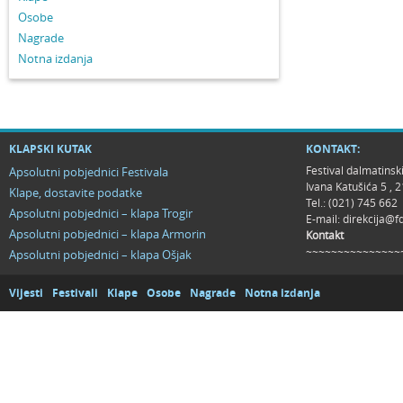
Osobe
Nagrade
Notna izdanja
KLAPSKI KUTAK
KONTAKT:
Festival dalmatinsk
Apsolutni pobjednici Festivala
Ivana Katušića 5 ,
Klape, dostavite podatke
Tel.: (021) 745 662
Apsolutni pobjednici – klapa Trogir
E-mail:
direkcija@f
Apsolutni pobjednici – klapa Armorin
Kontakt
~~~~~~~~~~~~~~~
Apsolutni pobjednici – klapa Ošjak
Vijesti
Festivali
Klape
Osobe
Nagrade
Notna izdanja