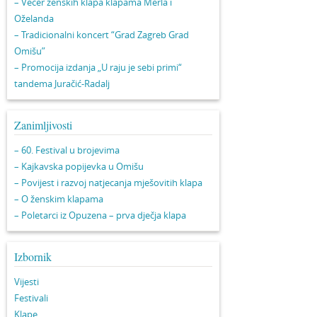
– Večer ženskih klapa klapama Merla i
Oželanda
– Tradicionalni koncert “Grad Zagreb Grad
Omišu”
– Promocija izdanja „U raju je sebi primi“
tandema Juračić-Radalj
Zanimljivosti
– 60. Festival u brojevima
– Kajkavska popijevka u Omišu
– Povijest i razvoj natjecanja mješovitih klapa
– O ženskim klapama
– Poletarci iz Opuzena – prva dječja klapa
Izbornik
Vijesti
Festivali
Klape