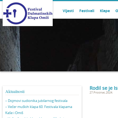
Vijesti
Festivali
Klape
O
Rodil se je I
Aktualnosti
27.Prosinac.2024.
– Dojmovi sudionika jubilarnog festivala
– Večer muških klapa 60. Festivala klapama
Kaše i Omiš