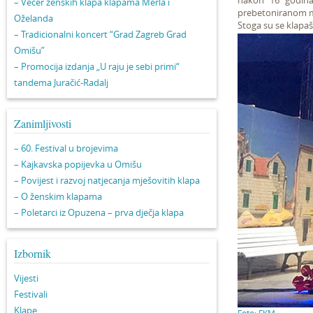
nakon 16 godina 
– Večer ženskih klapa klapama Merla i
prebetoniranom m
Oželanda
Stoga su se klapaši
– Tradicionalni koncert “Grad Zagreb Grad
Omišu”
– Promocija izdanja „U raju je sebi primi“
tandema Juračić-Radalj
Zanimljivosti
– 60. Festival u brojevima
– Kajkavska popijevka u Omišu
– Povijest i razvoj natjecanja mješovitih klapa
– O ženskim klapama
– Poletarci iz Opuzena – prva dječja klapa
Izbornik
Vijesti
Festivali
Klape