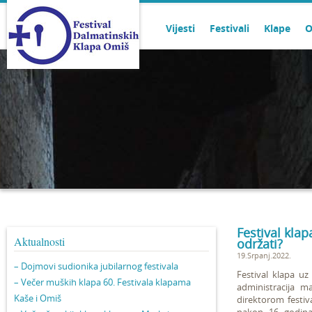
Vijesti
Festivali
Klape
O
Festival kla
Aktualnosti
održati?
19.Srpanj.2022.
– Dojmovi sudionika jubilarnog festivala
Festival klapa u
– Večer muških klapa 60. Festivala klapama
administracija m
Kaše i Omiš
direktorom festiv