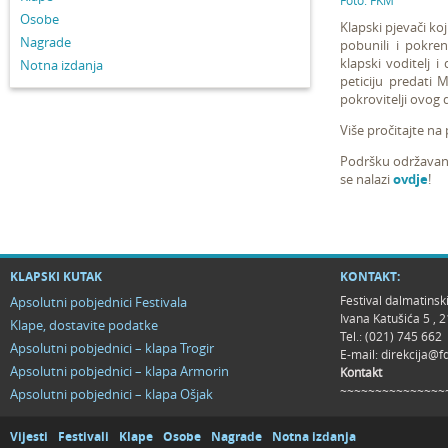
Foto: FKM
Osobe
Klapski pjevači koj
Nagrade
pobunili i pokren
klapski voditelj i
Notna izdanja
peticiju predati 
pokrovitelji ovog 
Više pročitajte na
Podršku održavanju
se nalazi
ovdje
!
KLAPSKI KUTAK
KONTAKT:
Festival dalmatinsk
Apsolutni pobjednici Festivala
Ivana Katušića 5 ,
Klape, dostavite podatke
Tel.: (021) 745 662
Apsolutni pobjednici – klapa Trogir
E-mail:
direkcija@f
Apsolutni pobjednici – klapa Armorin
Kontakt
~~~~~~~~~~~~~~~
Apsolutni pobjednici – klapa Ošjak
Vijesti
Festivali
Klape
Osobe
Nagrade
Notna izdanja