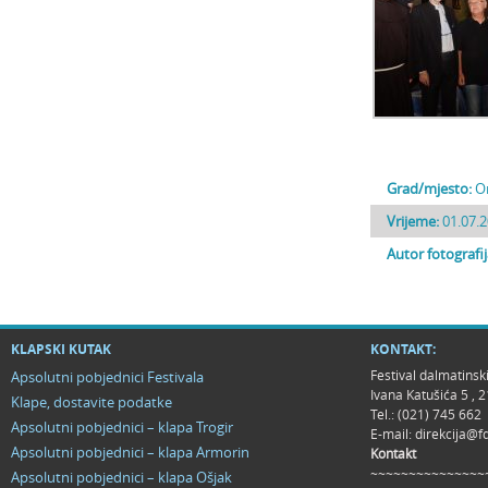
Grad/mjesto:
O
Vrijeme:
01.07.2
Autor fotografi
KLAPSKI KUTAK
KONTAKT:
Festival dalmatinsk
Apsolutni pobjednici Festivala
Ivana Katušića 5 ,
Klape, dostavite podatke
Tel.: (021) 745 662
Apsolutni pobjednici – klapa Trogir
E-mail:
direkcija@f
Apsolutni pobjednici – klapa Armorin
Kontakt
~~~~~~~~~~~~~~~
Apsolutni pobjednici – klapa Ošjak