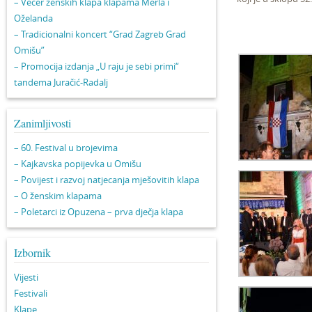
– Večer ženskih klapa klapama Merla i
Oželanda
– Tradicionalni koncert “Grad Zagreb Grad
Omišu”
– Promocija izdanja „U raju je sebi primi“
tandema Juračić-Radalj
Zanimljivosti
– 60. Festival u brojevima
– Kajkavska popijevka u Omišu
– Povijest i razvoj natjecanja mješovitih klapa
– O ženskim klapama
– Poletarci iz Opuzena – prva dječja klapa
Izbornik
Vijesti
Festivali
Klape