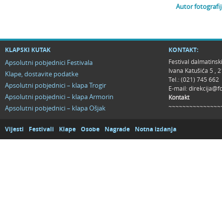
Autor fotografi
KLAPSKI KUTAK
KONTAKT:
Festival dalmatinsk
Apsolutni pobjednici Festivala
Ivana Katušića 5 ,
Klape, dostavite podatke
Tel.: (021) 745 662
Apsolutni pobjednici – klapa Trogir
E-mail:
direkcija@f
Apsolutni pobjednici – klapa Armorin
Kontakt
~~~~~~~~~~~~~~~
Apsolutni pobjednici – klapa Ošjak
Vijesti
Festivali
Klape
Osobe
Nagrade
Notna izdanja