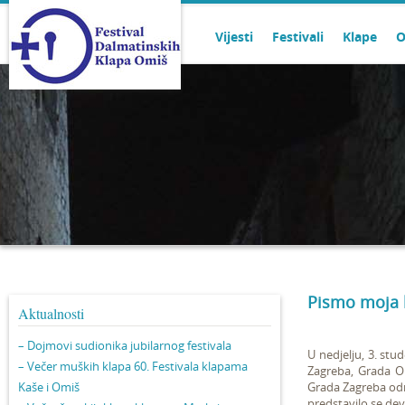
Vijesti
Festivali
Klape
O
Pismo moja h
Aktualnosti
– Dojmovi sudionika jubilarnog festivala
U nedjelju, 3. st
– Večer muških klapa 60. Festivala klapama
Zagreba, Grada O
Kaše i Omiš
Grada Zagreba odr
predstavilo se dev