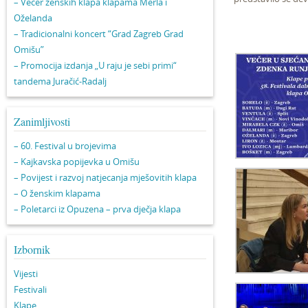
– Večer ženskih klapa klapama Merla i
Oželanda
– Tradicionalni koncert “Grad Zagreb Grad
Omišu”
– Promocija izdanja „U raju je sebi primi“
tandema Juračić-Radalj
Zanimljivosti
– 60. Festival u brojevima
– Kajkavska popijevka u Omišu
– Povijest i razvoj natjecanja mješovitih klapa
– O ženskim klapama
– Poletarci iz Opuzena – prva dječja klapa
Izbornik
Vijesti
Festivali
Klape