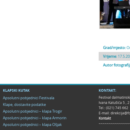
Grad/mjesto:
O
Vrijeme:
17.5.20
Autor fotografi
KLAPSKI KUTAK
KONTAKT:
Festival dalmatinsk
Apsolutni pobjednici Festivala
Ivana Katušića 5 ,
Klape, dostavite podatke
Tel.: (021) 745 662
Apsolutni pobjednici – klapa Trogir
E-mail:
direkcija@f
Apsolutni pobjednici – klapa Armorin
Kontakt
~~~~~~~~~~~~~~~
Apsolutni pobjednici – klapa Ošjak