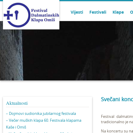
Vijesti
Festivali
Klape
O
Svečani konc
Aktualnosti
– Dojmovi sudionika jubilarnog festivala
Festival dalmat
– Večer muških klapa 60. Festivala klapama
tradicionalno je n
Kaše i Omiš
Na koncertu su nas