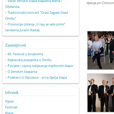
– Večer ženskih klapa klapama Merla i
djeluje pri Osnovn
Oželanda
– Tradicionalni koncert “Grad Zagreb Grad
Omišu”
– Promocija izdanja „U raju je sebi primi“
tandema Juračić-Radalj
Zanimljivosti
– 60. Festival u brojevima
– Kajkavska popijevka u Omišu
– Povijest i razvoj natjecanja mješovitih klapa
– O ženskim klapama
– Poletarci iz Opuzena – prva dječja klapa
Izbornik
Vijesti
Festivali
Klape