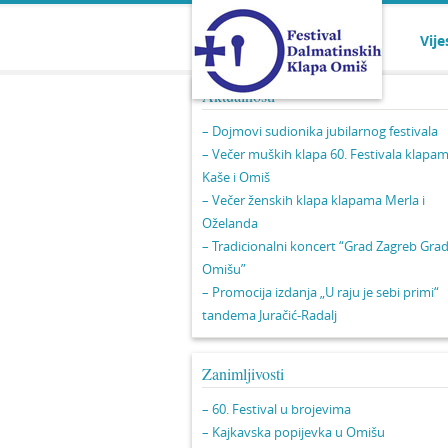
Vije
Aktualnosti
– Dojmovi sudionika jubilarnog festivala
– Večer muških klapa 60. Festivala klapa
Kaše i Omiš
– Večer ženskih klapa klapama Merla i
Oželanda
– Tradicionalni koncert “Grad Zagreb Gra
Omišu”
– Promocija izdanja „U raju je sebi primi“
tandema Juračić-Radalj
Zanimljivosti
– 60. Festival u brojevima
– Kajkavska popijevka u Omišu