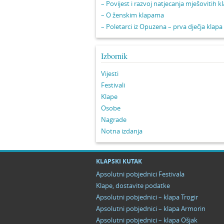
– Povijest i razvoj natjecanja mješovitih k
– O ženskim klapama
– Poletarci iz Opuzena – prva dječja klapa
Izbornik
Vijesti
Festivali
Klape
Osobe
Nagrade
Notna izdanja
KLAPSKI KUTAK
Apsolutni pobjednici Festivala
Klape, dostavite podatke
Apsolutni pobjednici – klapa Trogir
Apsolutni pobjednici – klapa Armorin
Apsolutni pobjednici – klapa Ošjak