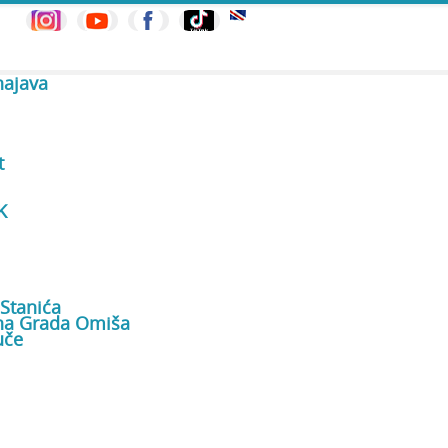
najava
t
K
 Stanića
ana Grada Omiša
uče