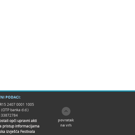
NI PODACI:
R15 2407 0001 1005
- (OTP banka d.d.)
9133872784
povratak
 ostali opći upravni akti
na vrh
a pristup informacijama
ska izvješća Festivala