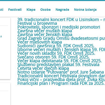
sti
Festivali
Klape
Osobe
Nagrade
Notna izdanja
39. tradicionalni koncert FDK u Lisinskom – 
Festival u brojevima
Pokrovitelji, sponzori i medijski promotori
Završna večer muških klapa
Završna večer ženskih klapa
ma
Grad Zagreb Gradu Omišu dvadesetosmi pu
Večer mješovitih klapa
Sudionici završnica 59. FDK Omiš 2025.
Izborne večeri muških i ženskih klapa 59. FD
Večer novih skladbi 59. FDK Omiš 2025.
Svečano otvoren 59. FDK Omiš 2025.
d
Večer klapa debitanata 59. FDK Omiš 2025.
Službeno predstavljen plakat 59. Festivala
Četvrta večer dječjih klapa
Notno izdanje “Putovanje” prof. Jure Šabana
Tradicionalni koncert Festivala povodom d
Pokoj vični – praizvedba djela prof. Živka Klj
Financijski plan i Program rada FDK za 2025.