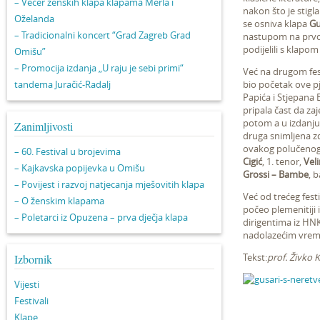
– Večer ženskih klapa klapama Merla i
nakon što je stigl
Oželanda
se osniva klapa
Gu
– Tradicionalni koncert “Grad Zagreb Grad
nastupom na prvom
podijelili s klapom
Omišu”
– Promocija izdanja „U raju je sebi primi“
Već na drugom fes
tandema Juračić-Radalj
bio početak ove pj
Papića i Stjepana 
pripala čast da zaj
potom a u izdanju 
Zanimljivosti
druga snimljena zd
ovakog polučenog 
– 60. Festival u brojevima
Cigić
, 1. tenor,
Veli
– Kajkavska popijevka u Omišu
Grossi – Bambe
, b
– Povijest i razvoj natjecanja mješovitih klapa
Već od trećeg festi
– O ženskim klapama
počeo plemenitiji 
– Poletarci iz Opuzena – prva dječja klapa
dirigentima iz HNK 
nadolazećim vre
Tekst:
prof. Živko K
Izbornik
Vijesti
Festivali
Klape