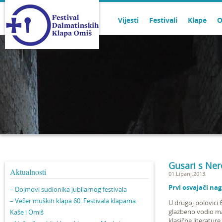
Vijesti
Festivali
Klape
O
Gusari s Ner
Aktualnosti
01.Lipanj.2013.
Prvi osvajači na
– Dojmovi sudionika jubilarnog festivala
– Večer muških klapa 60. Festivala klapama
U drugoj polovici 
glazbeno vodio m
Kaše i Omiš
klasične literatur