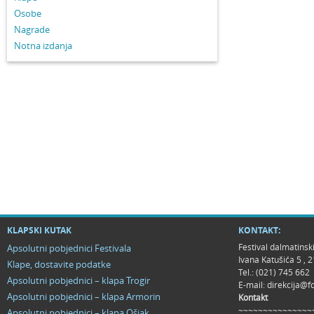
Osobe
Nagrade
Notna izdanja
KLAPSKI KUTAK
KONTAKT:
Festival dalmatinsk
Apsolutni pobjednici Festivala
Ivana Katušića 5 ,
Klape, dostavite podatke
Tel.: (021) 745 662
Apsolutni pobjednici – klapa Trogir
E-mail:
direkcija@f
Apsolutni pobjednici – klapa Armorin
Kontakt
~~~~~~~~~~~~~~~
Apsolutni pobjednici – klapa Ošjak