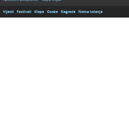
Vijesti
Festivali
Klape
Osobe
Nagrade
Notna izdanja