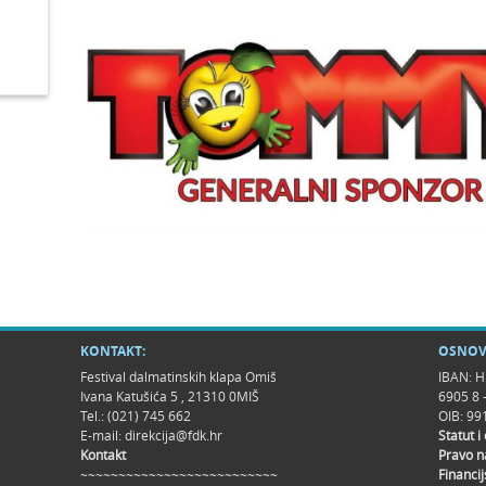
KONTAKT:
OSNOV
Festival dalmatinskih klapa Omiš
IBAN: H
Ivana Katušića 5 , 21310 0MIŠ
6905 8 
Tel.: (021) 745 662
OIB: 9
E-mail:
direkcija@fdk.hr
Statut i
Kontakt
Pravo n
~~~~~~~~~~~~~~~~~~~~~~~~~~
Financij