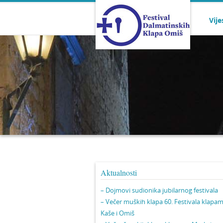
Vije
Aktualnosti
– Dojmovi sudionika jubilarnog festivala
– Večer muških klapa 60. Festivala klapa
Kaše i Omiš