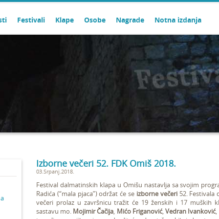
sti
Festivali
Klape
Osobe
Nagrade
Notna izdanja
Izborne večeri 52. FDK Omiš 2018.
03.Srpanj.2018.
Festival dalmatinskih klapa u Omišu nastavlja sa svojim prog
Radića (“mala pjaca”) održat će se
izborne večeri
52. Festivala 
ma
večeri prolaz u završnicu tražit će 19 ženskih i 17 muških 
sastavu mo.
Mojimir Čačija
,
Mićo Friganović
,
Vedran Ivanković
,