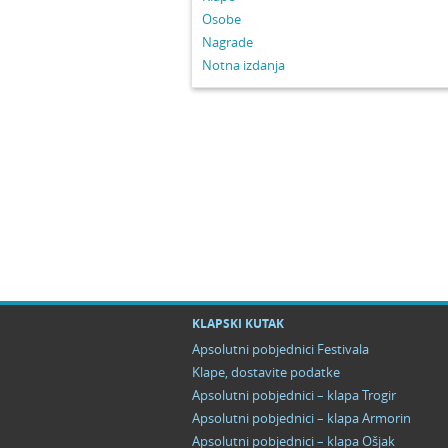
Osobe
Nagrade
Notna izdanja
KLAPSKI KUTAK
Apsolutni pobjednici Festivala
Klape, dostavite podatke
Apsolutni pobjednici – klapa Trogir
Apsolutni pobjednici – klapa Armorin
Apsolutni pobjednici – klapa Ošjak