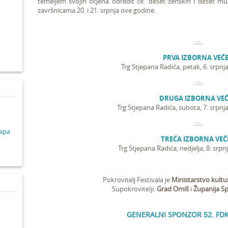
temeljem svojih ocjena odredit će deset ženskih i deset muš
završnicama 20. i 21. srpnja ove godine.
d
..::..
PRVA IZBORNA VEČ
Trg Stjepana Radića, petak, 6. srpnja
..::..
DRUGA IZBORNA VE
Trg Stjepana Radića, subota, 7. srpnja
..::..
lapa
TREĆA IZBORNA VEČ
Trg Stjepana Radića, nedjelja, 8. srpnj
Pokrovitelj Festivala je
Ministarstvo kultu
Supokrovitelji:
Grad Omiš
i
Županija Sp
GENERALNI SPONZOR 52. FDK