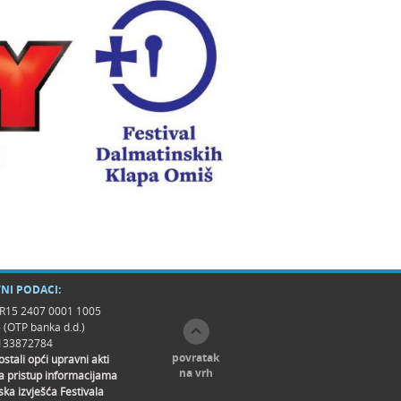
NI PODACI:
R15 2407 0001 1005
- (OTP banka d.d.)
9133872784
povratak
 ostali opći upravni akti
na vrh
a pristup informacijama
ska izvješća Festivala