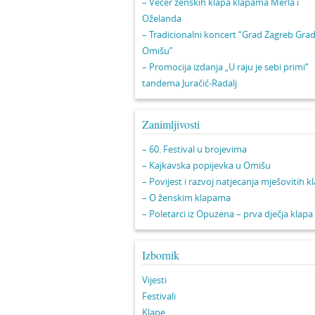
– Večer ženskih klapa klapama Merla i
Oželanda
– Tradicionalni koncert “Grad Zagreb Gra
Omišu”
– Promocija izdanja „U raju je sebi primi“
tandema Juračić-Radalj
Zanimljivosti
– 60. Festival u brojevima
– Kajkavska popijevka u Omišu
– Povijest i razvoj natjecanja mješovitih k
– O ženskim klapama
– Poletarci iz Opuzena – prva dječja klapa
Izbornik
Vijesti
Festivali
Klape