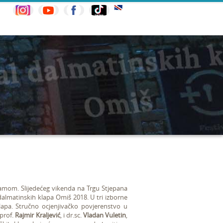
ramom. Slijedećeg vikenda na Trgu Stjepana
dalmatinskih klapa Omiš 2018. U tri izborne
klapa.
Stručno ocjenjivačko povjerenstvo u
 prof.
Rajmir Kraljević
, i dr.sc.
Vladan Vuletin
,