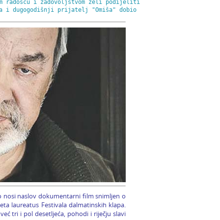
m radošću i zadovoljstvom želi podijeliti

a i dugogodišnji prijatelj "Omiša" dobio

ko nosi naslov dokumentarni film snimljen o
eta laureatus Festivala dalmatinskih klapa.
tri i pol desetljeća, pohodi i riječju slavi