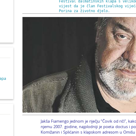
Festival dalmatinskih klapa s veliko
vijest da je član Festivalskog vijeć
Porina za životno djelo.
d
lapa
Jakša Fiamengo jednom je riječju “Čovik od riči”, ka
njemu 2007. godine, najplodniji je poeta doctus i po
Komižanin i Splićanin s klapskom adresom u Omišu već 