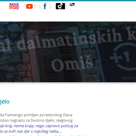
jelo
kša Fiamengo primljen za redovitog člana
 dobio nagradu za životno djelo, njegovog
je kraj, nema kraja, nego zapravo poticaj za
 za svih nas dar s najvišeg neba….