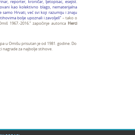
inar, reporter, kroničar, ljetopisac, esejist.
dnovani kao kolektivno blago, nematerijalna
e samo Hrvati, već svi koji razumiju i znaju
tihovima bolje upoznali i zavoljeli”
– tako o
Omiš 1967.-2016.” započinje autorica
Herci
apa u Omišu prisutan je od 1981. godine. Do
i nagrade za najbolje stihove.