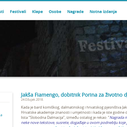
sti
Festivali
Klape
Osobe
Nagrade
Notna izdanja
Jakša Fiamengo, dobitnik Porina za životno d
24.Ožujak.2018.
Kada je bard komiškog, dalmatinskog i hrvatskog pjesništva Ja
Hrvatske akademije znanosti i umjetnosti i kada je iste godine
ma
lista “Slobodna Dalmacija”, između ostalog je rekao:
“
Nagrada ni
neke nove tekstove, susrete, događaje u ovom podneblju koje je