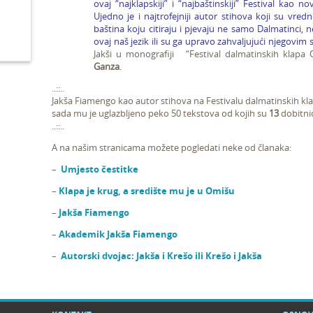
ovaj “najklapskiji” i “najbaštinskiji” Festival kao nov
Ujedno je i najtrofejniji autor stihova koji su vre
baština koju citiraju i pjevaju ne samo Dalmatinci, n
ovaj naš jezik ili su ga upravo zahvaljujući njegovim s
Jakši u monografiji “Festival dalmatinskih klapa 
Ganza
.
..::..
Jakša Fiamengo kao autor stihova na Festivalu dalmatinskih kl
sada mu je uglazbljeno peko 50 tekstova od kojih su
13
dobitnic
..::..
A na našim stranicama možete pogledati neke od članaka:
–
Umjesto čestitke
–
Klapa je krug, a središte mu je u Omišu
–
Jakša Fiamengo
–
Akademik Jakša Fiamengo
–
Autorski dvojac: Jakša i Krešo ili Krešo i Jakša