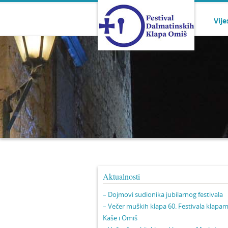
Vije
Aktualnosti
– Dojmovi sudionika jubilarnog festivala
– Večer muških klapa 60. Festivala klapa
Kaše i Omiš