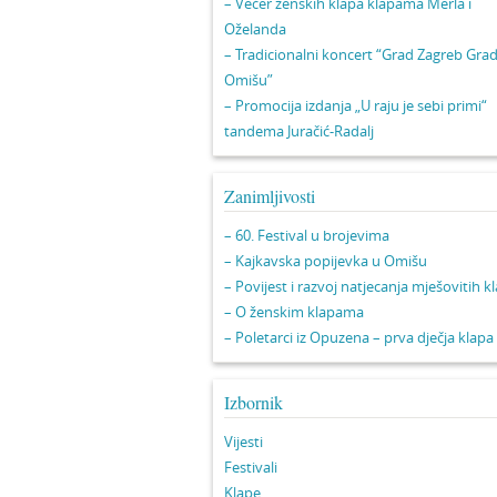
– Večer ženskih klapa klapama Merla i
Oželanda
– Tradicionalni koncert “Grad Zagreb Gra
Omišu”
– Promocija izdanja „U raju je sebi primi“
tandema Juračić-Radalj
Zanimljivosti
– 60. Festival u brojevima
– Kajkavska popijevka u Omišu
– Povijest i razvoj natjecanja mješovitih k
– O ženskim klapama
– Poletarci iz Opuzena – prva dječja klapa
Izbornik
Vijesti
Festivali
Klape