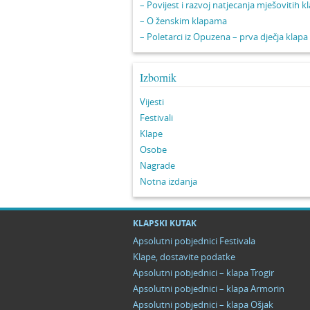
– Povijest i razvoj natjecanja mješovitih k
– O ženskim klapama
– Poletarci iz Opuzena – prva dječja klapa
Izbornik
Vijesti
Festivali
Klape
Osobe
Nagrade
Notna izdanja
KLAPSKI KUTAK
Apsolutni pobjednici Festivala
Klape, dostavite podatke
Apsolutni pobjednici – klapa Trogir
Apsolutni pobjednici – klapa Armorin
Apsolutni pobjednici – klapa Ošjak