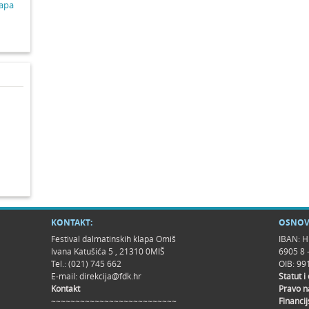
lapa
KONTAKT:
OSNOV
Festival dalmatinskih klapa Omiš
IBAN: H
Ivana Katušića 5 , 21310 0MIŠ
6905 8 
Tel.: (021) 745 662
OIB: 9
E-mail:
direkcija@fdk.hr
Statut i
Kontakt
Pravo n
~~~~~~~~~~~~~~~~~~~~~~~~~~
Financij