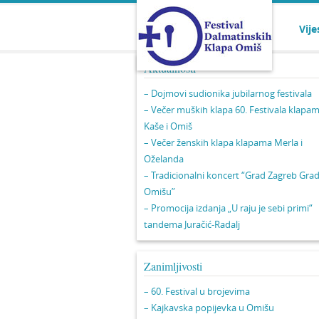
Vije
Aktualnosti
– Dojmovi sudionika jubilarnog festivala
– Večer muških klapa 60. Festivala klapa
Kaše i Omiš
– Večer ženskih klapa klapama Merla i
Oželanda
– Tradicionalni koncert “Grad Zagreb Gra
Omišu”
– Promocija izdanja „U raju je sebi primi“
tandema Juračić-Radalj
Zanimljivosti
– 60. Festival u brojevima
– Kajkavska popijevka u Omišu