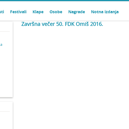
sti
Festivali
Klape
Osobe
Nagrade
Notna izdanja
Završna večer 50. FDK Omiš 2016.
ma
d