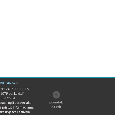
NI PODACI:
R15 2407 0001 1005
- (OTP banka d.d.)
9133872784
povratak
 ostali opći upravni akti
na vrh
a pristup informacijama
ska izvješća Festivala