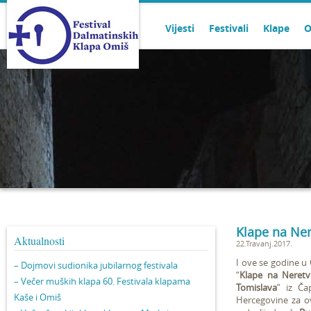
Vijesti
Festivali
Klape
O
Klape na Nere
Aktualnosti
22.Travanj.2017.
I ove se godine u
– Dojmovi sudionika jubilarnog festivala
“
Klape na Neretv
– Večer muških klapa 60. Festivala klapama
Tomislava
”
iz Čap
Kaše i Omiš
Hercegovine za ov