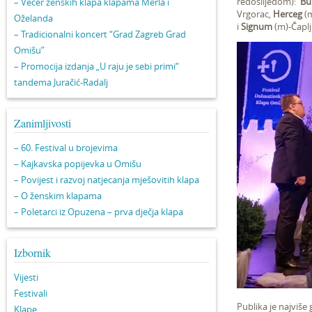
redoslijedom):
Bu
– Večer ženskih klapa klapama Merla i
Vrgorac,
Herceg
(m
Oželanda
i
Signum
(m)-Čaplj
– Tradicionalni koncert “Grad Zagreb Grad
Omišu”
– Promocija izdanja „U raju je sebi primi“
tandema Juračić-Radalj
Zanimljivosti
– 60. Festival u brojevima
– Kajkavska popijevka u Omišu
– Povijest i razvoj natjecanja mješovitih klapa
– O ženskim klapama
– Poletarci iz Opuzena – prva dječja klapa
Izbornik
Vijesti
Festivali
Publika je najviše
Klape