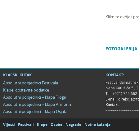
Kliknite ovdje i p
FOTOGALERIJA
KLAPSKI KUTAK
KONTAKT:
Festival dalmatinsk
Apsolutni pobjednici Festivala
Ivana Katušića 5 ,
Klape, dostavite podatke
Tel.: (021) 745 662
Apsolutni pobjednici – klapa Trogir
E-mail:
direkcija@f
Apsolutni pobjednici – klapa Armorin
Kontakt
~~~~~~~~~~~~~~~
Apsolutni pobjednici – klapa Ošjak
Vijesti
Festivali
Klape
Osobe
Nagrade
Notna izdanja