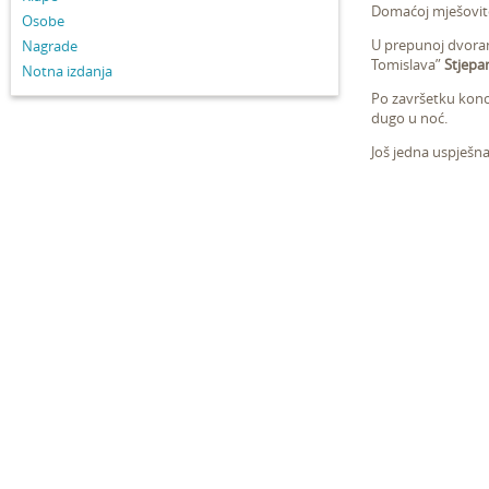
Domaćoj mješovito
Osobe
U prepunoj dvoran
Nagrade
Tomislava”
Stjepa
Notna izdanja
Po završetku konc
dugo u noć.
Još jedna uspješna