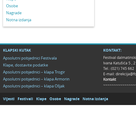
Osobe
Nagrade
Notna izdanja
KLAPSKI KUTAK
KONTAKT:
Festival dalmatinsk
Apsolutni pobjednici Festivala
Ivana Katušića 5 ,
Klape, dostavite podatke
Tel.: (021) 745 662
Apsolutni pobjednici – klapa Trogir
E-mail:
direkcija@f
Apsolutni pobjednici – klapa Armorin
Kontakt
~~~~~~~~~~~~~~~
Apsolutni pobjednici – klapa Ošjak
Vijesti
Festivali
Klape
Osobe
Nagrade
Notna izdanja