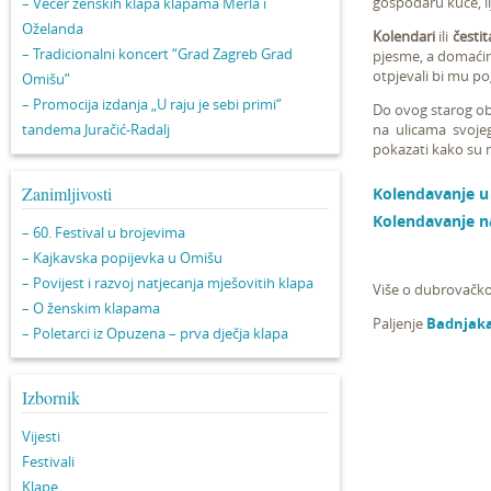
gospodaru kuće, lij
– Večer ženskih klapa klapama Merla i
Oželanda
Kolendari
ili
čestit
– Tradicionalni koncert “Grad Zagreb Grad
pjesme, a domaćin i
otpjevali bi mu p
Omišu”
– Promocija izdanja „U raju je sebi primi“
Do ovog starog obi
tandema Juračić-Radalj
na ulicama svojeg
pokazati kako su na
Zanimljivosti
Kolendavanje u
Kolendavanje n
– 60. Festival u brojevima
– Kajkavska popijevka u Omišu
– Povijest i razvoj natjecanja mješovitih klapa
Više o dubrovačko
– O ženskim klapama
Paljenje
Badnjak
– Poletarci iz Opuzena – prva dječja klapa
Izbornik
Vijesti
Festivali
Klape