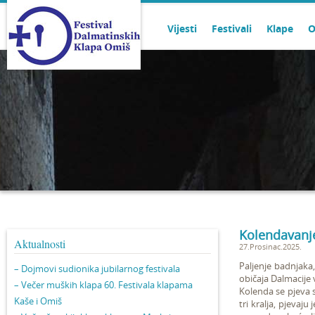
Vijesti
Festivali
Klape
O
Kolendavanje
Aktualnosti
27.Prosinac.2025.
Paljenje badnjaka
– Dojmovi sudionika jubilarnog festivala
običaja Dalmacije 
– Večer muških klapa 60. Festivala klapama
Kolenda se pjeva s
Kaše i Omiš
tri kralja, pjevaju