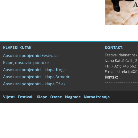
KLAPSKI KUTAK
KONTAKT:
Festival dalmatinsk
Apsolutni pobjednici Festivala
Ivana Katušića 5 ,
Klape, dostavite podatke
Tel.: (021) 745 662
Apsolutni pobjednici – klapa Trogir
E-mail:
direkcija@f
Apsolutni pobjednici – klapa Armorin
Kontakt
~~~~~~~~~~~~~~~
Apsolutni pobjednici – klapa Ošjak
Vijesti
Festivali
Klape
Osobe
Nagrade
Notna izdanja