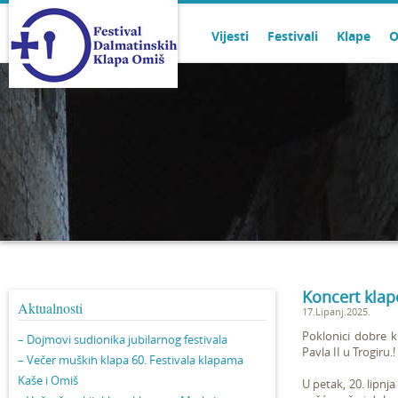
Vijesti
Festivali
Klape
O
Koncert klap
Aktualnosti
17.Lipanj.2025.
Poklonici dobre k
– Dojmovi sudionika jubilarnog festivala
Pavla II u Trogiru.!
– Večer muških klapa 60. Festivala klapama
Kaše i Omiš
U petak, 20. lipn