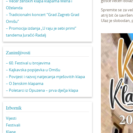
gošće večeri dolaz
– Večer ženskih klapa klapama Merla i
Oželanda
Spremite se za ve
– Tradicionalni koncert “Grad Zagreb Grad
atrij bit će savršen
Ulaz je slobodan, 
Omišu”
– Promocija izdanja „U raju je sebi primi“
tandema Juračić-Radalj
Zanimljivosti
– 60. Festival u brojevima
– Kajkavska popijevka u Omišu
– Povijest i razvoj natjecanja mješovitih klapa
– O ženskim klapama
– Poletarci iz Opuzena – prva dječja klapa
Izbornik
Vijesti
Festivali
Klape