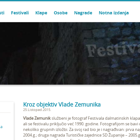
sti
Festivali
Klape
Osobe
Nagrade
Notna izdanja
Kroz objektiv Vlade Zemunika
25.Listopad.2015.
Vlade Zemunik
službeni je fotograf Festivala dalmatinskih klap
ali se festivalu priključio već 1990. godine. Fotografijom se bavi
ma
nekoliko grupnih izložbi. Za svoj rad bio je i nagrađivan: prva n
2004.g.; druga nagrada Turističke zajednice SD Županije – 2005.g