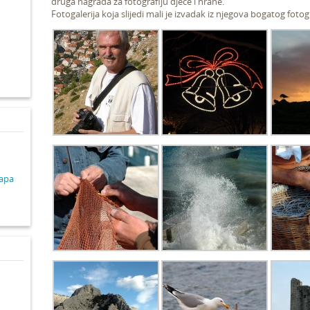
druga nagrada za fotografiju djece i hrane.
Fotogalerija koja slijedi mali je izvadak iz njegova bogatog foto
d
lapa