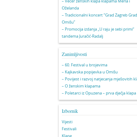
– Večer ženskih klapa klapama Merla i
Oželanda
– Tradicionalni koncert “Grad Zagreb Gra
Omišu”
– Promocija izdanja „U raju je sebi primi“
tandema Juračić-Radalj
Zanimljivosti
– 60. Festival u brojevima
– Kajkavska popijevka u Omišu
– Povijest i razvoj natjecanja mješovitih k
– O ženskim klapama
– Poletarci iz Opuzena – prva dječja klapa
Izbornik
Vijesti
Festivali
Klape