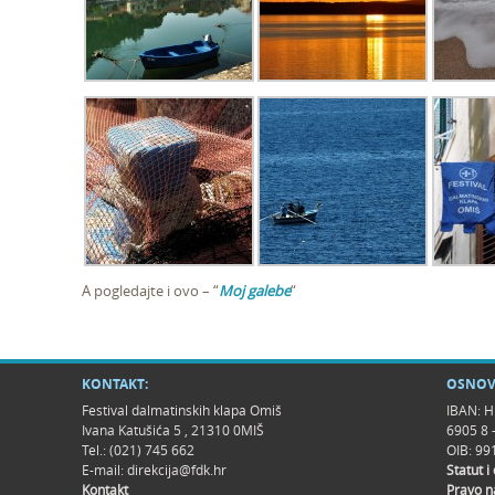
A pogledajte i ovo – “
Moj galebe
“
KONTAKT:
OSNOV
Festival dalmatinskih klapa Omiš
IBAN: H
Ivana Katušića 5 , 21310 0MIŠ
6905 8 
Tel.: (021) 745 662
OIB: 9
E-mail:
direkcija@fdk.hr
Statut i
Kontakt
Pravo n