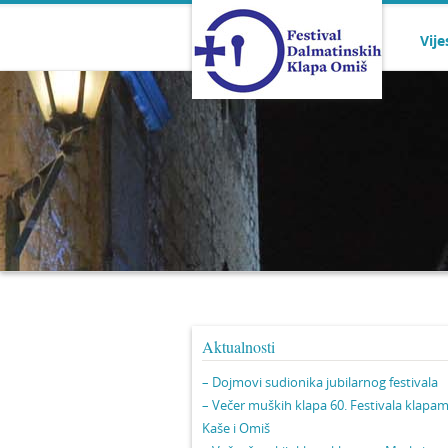
Vije
Aktualnosti
– Dojmovi sudionika jubilarnog festivala
– Večer muških klapa 60. Festivala klapa
Kaše i Omiš