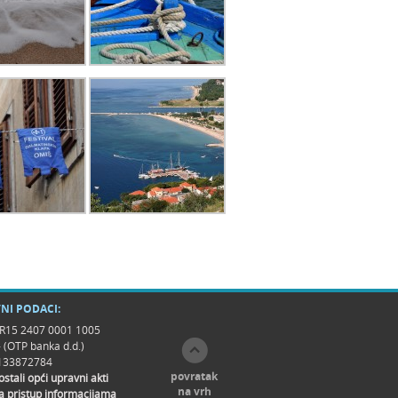
NI PODACI:
R15 2407 0001 1005
- (OTP banka d.d.)
9133872784
povratak
 ostali opći upravni akti
na vrh
a pristup informacijama