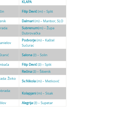
KLAPA
čin
Filip Dević
(m) – Split
enik
Dalmari
(m) – Maribor, SLO
brada:
Subrenum
(m) – Župa
Dubrovačka
Podvorje
(m) – Kaštel
anielov
Sućurac
Stanić
Salona
(ž) – Solin
ambača
Filip Dević
(ž) – Split
Rećina
(ž) – Šibenik
ada: Živko
Sv.Nikola
(m) – Metković
obrada:
Kolapjani
(m) – Sisak
ilov
Alegrija
(ž) – Supetar