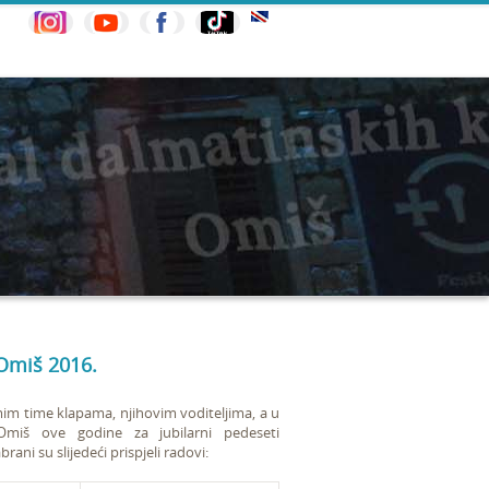
Omiš 2016.
mim time klapama, njihovim voditeljima, a u
Omiš ove godine za jubilarni pedeseti
ani su slijedeći prispjeli radovi: