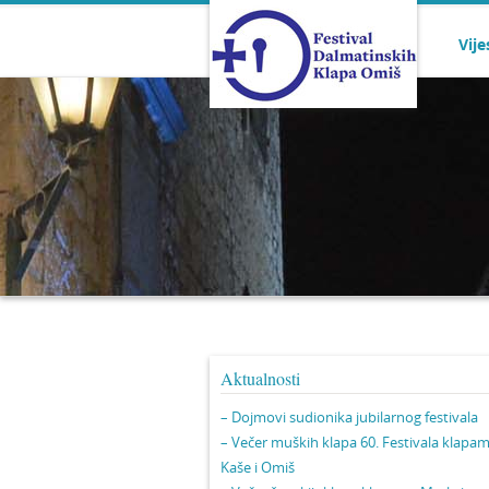
Vije
Aktualnosti
– Dojmovi sudionika jubilarnog festivala
– Večer muških klapa 60. Festivala klapa
Kaše i Omiš