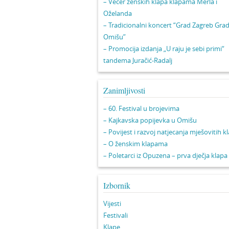
– Večer ženskih klapa klapama Merla i
Oželanda
– Tradicionalni koncert “Grad Zagreb Gra
Omišu”
– Promocija izdanja „U raju je sebi primi“
tandema Juračić-Radalj
Zanimljivosti
– 60. Festival u brojevima
– Kajkavska popijevka u Omišu
– Povijest i razvoj natjecanja mješovitih k
– O ženskim klapama
– Poletarci iz Opuzena – prva dječja klapa
Izbornik
Vijesti
Festivali
Klape