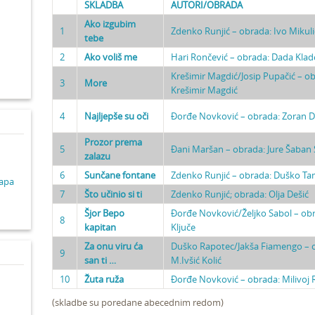
SKLADBA
AUTORI/OBRADA
Ako izgubim
1
Zdenko Runjić – obrada: Ivo Mikuli
d
tebe
2
Ako voliš me
Hari Rončević – obrada: Dada Klad
Krešimir Magdić/Josip Pupačić – o
3
More
Krešimir Magdić
4
Najljepše su oči
Đorđe Novković – obrada: Zoran D
Prozor prema
5
Đani Maršan – obrada: Jure Šaban 
zalazu
6
Sunčane fontane
Zdenko Runjić – obrada: Duško T
lapa
7
Što učinio si ti
Zdenko Runjić; obrada: Olja Dešić
Šjor Bepo
Đorđe Novković/Željko Sabol – obr
8
kapitan
Ključe
Za onu viru ća
Duško Rapotec/Jakša Fiamengo – 
9
san ti …
M.Ivšić Kolić
10
Žuta ruža
Đorđe Novković – obrada: Milivoj R
(skladbe su poredane abecednim redom)