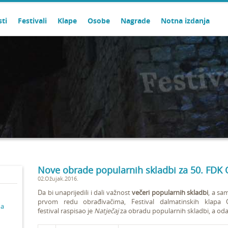
sti
Festivali
Klape
Osobe
Nagrade
Notna izdanja
Nove obrade popularnih skladbi za 50. FDK 
02.Ožujak.2016.
Da bi unaprijedili i dali važnost
večeri popularnih skladbi
, a sa
prvom redu obrađivačima, Festival dalmatinskih klapa 
ma
festival raspisao je
Natječaj
za obradu popularnih skladbi, a odabr