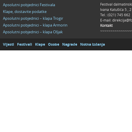
Festival dalmatinsk
Apsolutni pobjednici Festivala
Ivana Katušića 5 ,
Klape, dostavite podatke
Tel.: (021) 745 662
Apsolutni pobjednici – klapa Trogir
E-mail:
direkcija@f
Apsolutni pobjednici – klapa Armorin
Kontakt
~~~~~~~~~~~~~~~
Apsolutni pobjednici – klapa Ošjak
Vijesti
Festivali
Klape
Osobe
Nagrade
Notna izdanja