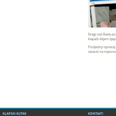
Dragi naš Rade poči
klapaši diljem lije
Posljednji ispraćaj
obaviti na mjesnom
KLAPSKI KUTAK
KONTAKT: