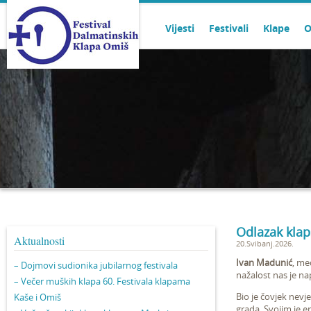
Vijesti
Festivali
Klape
O
Odlazak klap
Aktualnosti
20.Svibanj.2026.
Ivan Madunić
, me
– Dojmovi sudionika jubilarnog festivala
nažalost nas je nap
– Večer muških klapa 60. Festivala klapama
Bio je čovjek nevj
Kaše i Omiš
grada. Svojim je 