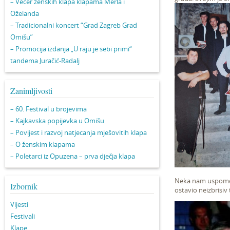
– Večer ženskih klapa klapama Merla i
Oželanda
– Tradicionalni koncert “Grad Zagreb Grad
Omišu”
– Promocija izdanja „U raju je sebi primi“
tandema Juračić-Radalj
Zanimljivosti
– 60. Festival u brojevima
– Kajkavska popijevka u Omišu
– Povijest i razvoj natjecanja mješovitih klapa
– O ženskim klapama
– Poletarci iz Opuzena – prva dječja klapa
Neka nam uspomene
Izbornik
ostavio neizbrisiv 
Vijesti
Festivali
Klape