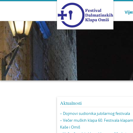
Vije
Aktualnosti
– Dojmovi sudionika jubilarnog festivala
– Večer muških klapa 60. Festivala klapa
Kaše i Omiš