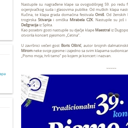
Nastupile su nagrađene klape sa ovogodišnjeg 59. po redu f
ocjenjivačkog suda i glasovima publike. Od muških klapa nas
d
Kučina, te klapa grada domaćina festivala
Omiš
. Od ženskih 
trogirska
Stivanja
i omiška
Mirabela CZK
. Nastupile su još 
Dežgracija
iz Splita.
Kao posebni gosti nastupile su dječje klape
Maestral
iz Dugopol
otvorila koncert pjesmom „Cetina“.
U završnici večeri gost
Boris Oštrić
, autor brojnih dalmatinsk
Mirom
neke svoje pjesme i zajedno sa svim klapama sudionica
„Pismo moja, hrli tamo“ po kojem je koncert i nazvan.
~~~~~
lapa