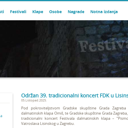
sti
Festivali
Klape
Osobe
Nagrade
Notna izdanja
Održan 39. tradicionalni koncert FDK u Lisi
05.Listopad.2025.
Pod pokroviteljstvom Gradske skupštine Grada Zagreba u
dalmatinskih klapa Omiš, te Gradske skupštine Grada Zagreba, 
ma
tradicionalni koncert Festivala dalmatinskih klapa
– “Pismo 
Vatroslava Lisinskog u Zagrebu.