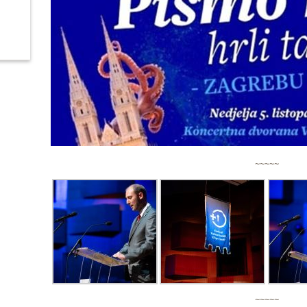
~~~~~
~~~~~