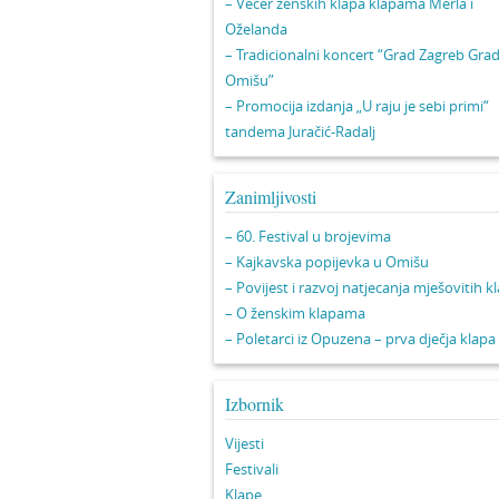
– Večer ženskih klapa klapama Merla i
Oželanda
– Tradicionalni koncert “Grad Zagreb Gra
Omišu”
– Promocija izdanja „U raju je sebi primi“
tandema Juračić-Radalj
Zanimljivosti
– 60. Festival u brojevima
– Kajkavska popijevka u Omišu
– Povijest i razvoj natjecanja mješovitih k
– O ženskim klapama
– Poletarci iz Opuzena – prva dječja klapa
Izbornik
Vijesti
Festivali
Klape