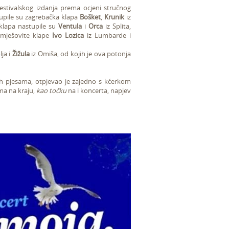
estivalskog izdanja prema ocjeni stručnog
tupile su zagrebačka klapa
Bošket
,
Krunik
iz
klapa nastupile su
Ventula
i
Orca
iz Splita,
i mješovite klape
Ivo Lozica
iz Lumbarde i
ja i
Žižula
iz Omiša, od kojih je ova potonja
ih pjesama, otpjevao je zajedno s kćerkom
ma na kraju,
kao točku
na i koncerta, napjev