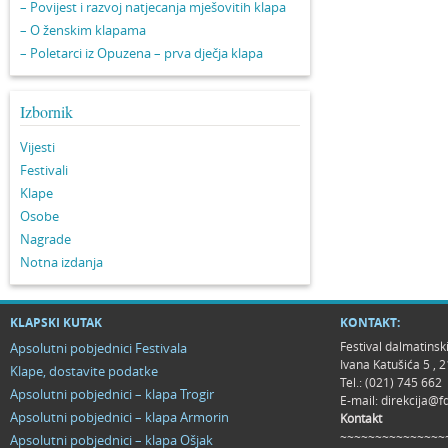
– Povijest i razvoj natjecanja mješovitih klapa
– O ženskim klapama
– Poletarci iz Opuzena – prva dječja klapa
Izbornik
Vijesti
Festivali
Klape
Osobe
Nagrade
Notna izdanja
KLAPSKI KUTAK
KONTAKT:
Festival dalmatinsk
Apsolutni pobjednici Festivala
Ivana Katušića 5 ,
Klape, dostavite podatke
Tel.: (021) 745 662
Apsolutni pobjednici – klapa Trogir
E-mail:
direkcija@f
Apsolutni pobjednici – klapa Armorin
Kontakt
~~~~~~~~~~~~~~~
Apsolutni pobjednici – klapa Ošjak