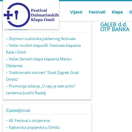
Vijesti
Festivali
Klape
O
GALEB d.d.
Aktualnosti
OTP BANKA
– Dojmovi sudionika jubilarnog festivala
– Večer muških klapa 60. Festivala klapama
Kaše i Omiš
– Večer ženskih klapa klapama Merla i
Oželanda
– Tradicionalni koncert “Grad Zagreb Grad
Omišu”
– Promocija izdanja „U raju je sebi primi“
tandema Juračić-Radalj
Zanimljivosti
– 60. Festival u brojevima
– Kajkavska popijevka u Omišu