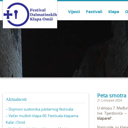
Vijesti
Festivali
Klape
O
Peta smotra k
Aktualnosti
21.Listopad.2024.
U sklopu 7. Među
– Dojmovi sudionika jubilarnog festivala
Ive Tijardovića 
– Večer muških klapa 60. Festivala klapama
klaparel
“.
Kaše i Omiš
Nastupile su klap