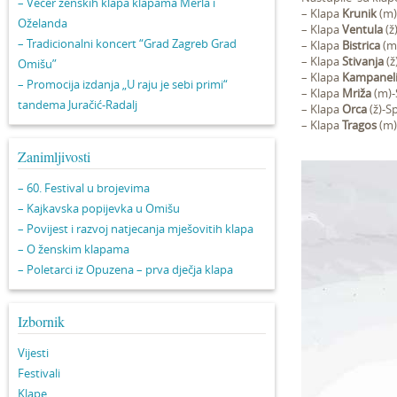
– Večer ženskih klapa klapama Merla i
– Klapa
Krunik
(m)
Oželanda
– Klapa
Ventula
(ž)
– Tradicionalni koncert “Grad Zagreb Grad
– Klapa
Bistrica
(m)
– Klapa
Stivanja
(ž
Omišu”
– Klapa
Kampanel
– Promocija izdanja „U raju je sebi primi“
– Klapa
Mriža
(m)-
tandema Juračić-Radalj
– Klapa
Orca
(ž)-Sp
– Klapa
Tragos
(m)
Zanimljivosti
– 60. Festival u brojevima
– Kajkavska popijevka u Omišu
– Povijest i razvoj natjecanja mješovitih klapa
– O ženskim klapama
– Poletarci iz Opuzena – prva dječja klapa
Izbornik
Vijesti
Festivali
Klape