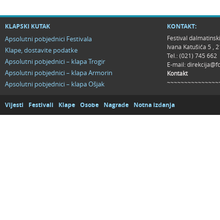
KLAPSKI KUTAK
KONTAKT:
Festival dalmatinsk
Apsolutni pobjednici Festivala
Ivana Katušića 5 ,
Klape, dostavite podatke
Tel.: (021) 745 662
Apsolutni pobjednici – klapa Trogir
E-mail:
direkcija@f
Apsolutni pobjednici – klapa Armorin
Kontakt
~~~~~~~~~~~~~~~
Apsolutni pobjednici – klapa Ošjak
Vijesti
Festivali
Klape
Osobe
Nagrade
Notna izdanja