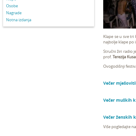
Osobe
Nagrade
Notna izdanja
Klape se u sve tri
najbolje klape po 
Stručni žiri radio 
prof.
Terezija Kus
Ovogodišnji festiv
Večer mješoviti
Večer muških kl
Večer ženskih k
Više pogledajte na