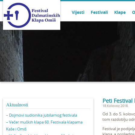
Vijesti
Festivali
Klape
O
Peti Festiva
Aktualnosti
18.Kolovoz.2018.
Od 3. do 5. kolov
– Dojmovi sudionika jubilarnog festivala
tom razdoblju od
– Večer muških klapa 60. Festivala klapama
Festival je podije
Kaše i Omiš
klapa, a posljedn