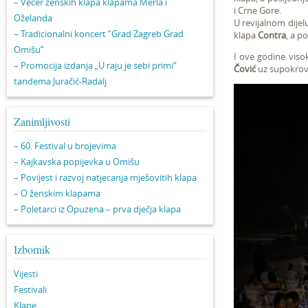
– Večer ženskih klapa klapama Merla i
i Crne Gore.
Oželanda
U revijalnom dijel
– Tradicionalni koncert “Grad Zagreb Grad
klapa
Contra
, a p
Omišu”
I ove godine viso
– Promocija izdanja „U raju je sebi primi“
Čović
uz supokrovi
tandema Juračić-Radalj
Zanimljivosti
– 60. Festival u brojevima
– Kajkavska popijevka u Omišu
– Povijest i razvoj natjecanja mješovitih klapa
– O ženskim klapama
– Poletarci iz Opuzena – prva dječja klapa
Izbornik
Vijesti
Festivali
Klape