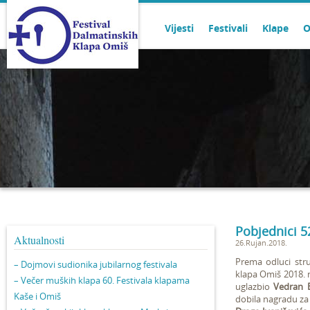
Vijesti
Festivali
Klape
O
Pobjednici 5
Aktualnosti
26.Rujan.2018.
Prema odluci str
– Dojmovi sudionika jubilarnog festivala
klapa Omiš 2018. na
– Večer muških klapa 60. Festivala klapama
uglazbio
Vedran 
Kaše i Omiš
dobila nagradu za 