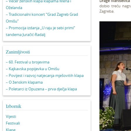
Drage Ivaniševića
– Večer ženskih klapa klapama Merla i
dobio treću nagr
Oželanda
Zagreba.
– Tradicionalni koncert “Grad Zagreb Grad
Omišu”
– Promocija izdanja „U raju je sebi primi“
tandema Juračić-Radalj
Zanimljivosti
– 60. Festival u brojevima
– Kajkavska popijevka u Omišu
– Povijest i razvoj natjecanja mješovitih klapa
– O ženskim klapama
– Poletarci iz Opuzena – prva dječja klapa
Izbornik
Vijesti
Festivali
Klape