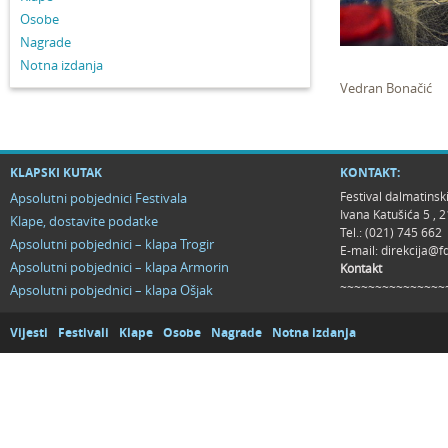
Osobe
Nagrade
Notna izdanja
Vedran Bonačić
KLAPSKI KUTAK
KONTAKT:
Festival dalmatinsk
Apsolutni pobjednici Festivala
Ivana Katušića 5 ,
Klape, dostavite podatke
Tel.: (021) 745 662
Apsolutni pobjednici – klapa Trogir
E-mail:
direkcija@f
Apsolutni pobjednici – klapa Armorin
Kontakt
~~~~~~~~~~~~~~~
Apsolutni pobjednici – klapa Ošjak
Vijesti
Festivali
Klape
Osobe
Nagrade
Notna izdanja