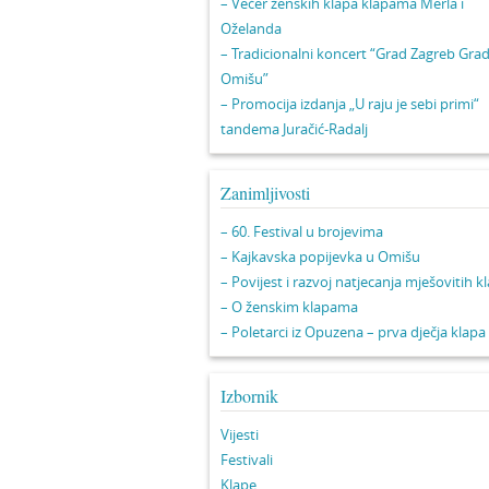
– Večer ženskih klapa klapama Merla i
Oželanda
– Tradicionalni koncert “Grad Zagreb Gra
Omišu”
– Promocija izdanja „U raju je sebi primi“
tandema Juračić-Radalj
Zanimljivosti
– 60. Festival u brojevima
– Kajkavska popijevka u Omišu
– Povijest i razvoj natjecanja mješovitih k
– O ženskim klapama
– Poletarci iz Opuzena – prva dječja klapa
Izbornik
Vijesti
Festivali
Klape