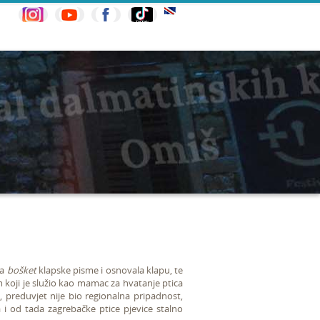
na
bošket
klapske pisme i osnovala klapu, te
rm koji je služio kao mamac za hvatanje ptica
a, preduvjet nije bio regionalna
pripadnost,
 i od tada zagrebačke ptice pjevice stalno