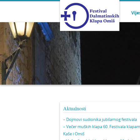
Vije
Aktualnosti
– Dojmovi sudionika jubilarnog festivala
– Večer muških klapa 60. Festivala klapa
Kaše i Omiš