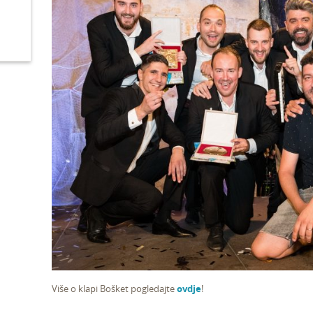
Više o klapi Bošket pogledajte
ovdje
!