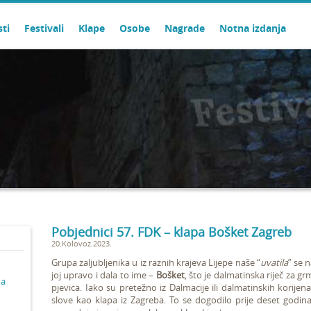
sti
Festivali
Klape
Osobe
Nagrade
Notna izdanja
Pobjednici 57. FDK – klapa Bošket Zagreb
20.Kolovoz.2023.
Grupa zaljubljenika u iz raznih krajeva Lijepe naše “
uvatila
” se 
joj upravo i dala to ime –
Bošket
, što je dalmatinska riječ za g
ma
pjevica. Iako su pretežno iz Dalmacije ili dalmatinskih korijen
slove kao klapa iz Zagreba. To se dogodilo prije deset godina