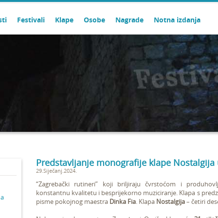
sti
Festivali
Klape
Osobe
Nagrade
Notna izdanja
Predstavljanje monografije klape Nostalgija
29.Siječanj.2024.
“Zagrebački rutineri” koji briljiraju čvrstoćom i produhov
konstantnu kvalitetu i besprijekorno muziciranje. Klapa s pre
ma
pisme pokojnog maestra
Dinka Fia
.
Klapa
Nostalgija
– četiri des