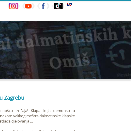
 u Zagrebu
ljenošću izričaja! Klapa koja demonstrira
dznakom velikog meštra dalmatinske klapske
etljeća djelovanja …