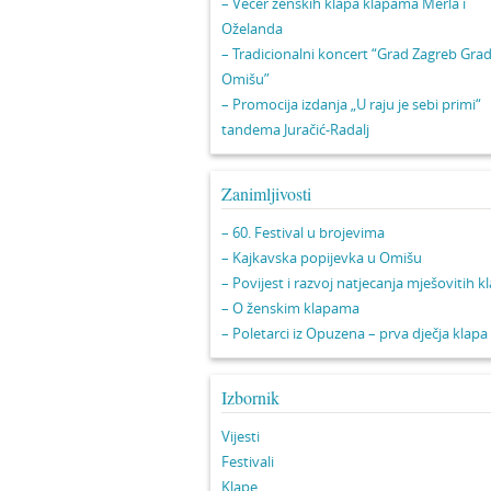
– Večer ženskih klapa klapama Merla i
Oželanda
– Tradicionalni koncert “Grad Zagreb Gra
Omišu”
– Promocija izdanja „U raju je sebi primi“
tandema Juračić-Radalj
Zanimljivosti
– 60. Festival u brojevima
– Kajkavska popijevka u Omišu
– Povijest i razvoj natjecanja mješovitih k
– O ženskim klapama
– Poletarci iz Opuzena – prva dječja klapa
Izbornik
Vijesti
Festivali
Klape