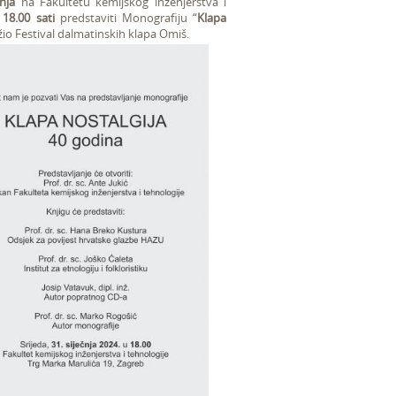
čnja
na Fakultetu kemijskog inženjerstva i
u
18.00 sati
predstaviti Monografiju “
Klapa
žio Festival dalmatinskih klapa Omiš.