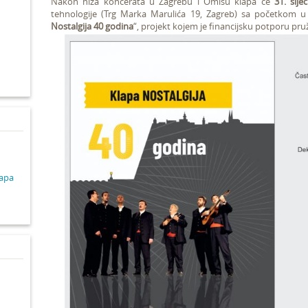
Nakon niza koncerata u Zagrebu i Omišu klapa će
31. sije
tehnologije (Trg Marka Marulića 19, Zagreb) sa početkom 
Nostalgija 40 godina
“, projekt kojem je financijsku potporu pru
d
lapa