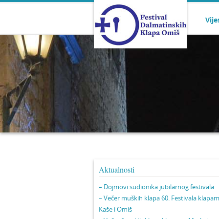
Vije
Aktualnosti
– Dojmovi sudionika jubilarnog festivala
– Večer muških klapa 60. Festivala klapa
Kaše i Omiš