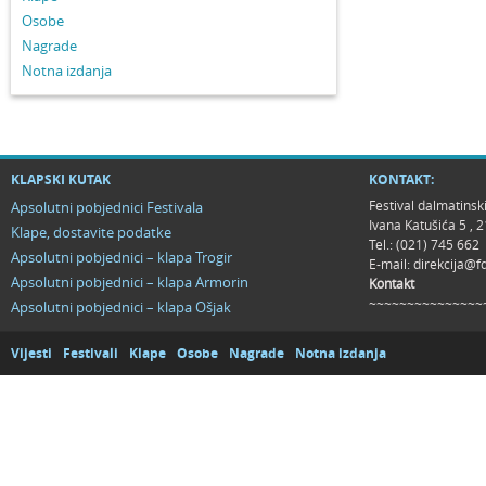
Osobe
Nagrade
Notna izdanja
KLAPSKI KUTAK
KONTAKT:
Festival dalmatinsk
Apsolutni pobjednici Festivala
Ivana Katušića 5 ,
Klape, dostavite podatke
Tel.: (021) 745 662
Apsolutni pobjednici – klapa Trogir
E-mail:
direkcija@f
Apsolutni pobjednici – klapa Armorin
Kontakt
~~~~~~~~~~~~~~~
Apsolutni pobjednici – klapa Ošjak
Vijesti
Festivali
Klape
Osobe
Nagrade
Notna izdanja