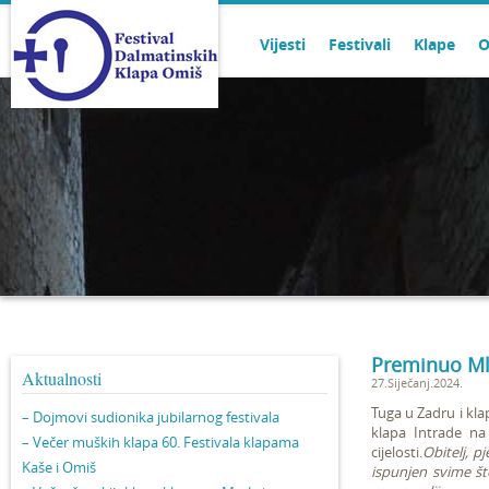
Vijesti
Festivali
Klape
O
Preminuo Mla
Aktualnosti
27.Siječanj.2024.
Tuga u Zadru i kla
– Dojmovi sudionika jubilarnog festivala
klapa Intrade na
– Večer muških klapa 60. Festivala klapama
cijelosti.
Obitelj, p
Kaše i Omiš
ispunjen svime što