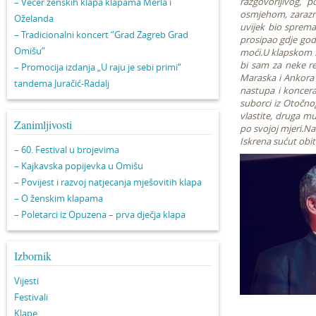
razgovorljivog,
– Večer ženskih klapa klapama Merla i
osmjehom, zarazn
Oželanda
uvijek bio spreman
– Tradicionalni koncert “Grad Zagreb Grad
prosipao gdje god i
Omišu”
moći.U klapskom s
bi sam za neke re
– Promocija izdanja „U raju je sebi primi“
Maraska i Ankora 
tandema Juračić-Radalj
nastupa i koncera
suborci iz Otočno
vlastite, druga mu
Zanimljivosti
po svojoj mjeri.Na
Iskrena sućut obite
– 60. Festival u brojevima
– Kajkavska popijevka u Omišu
– Povijest i razvoj natjecanja mješovitih klapa
– O ženskim klapama
– Poletarci iz Opuzena – prva dječja klapa
Izbornik
Vijesti
Festivali
Klape