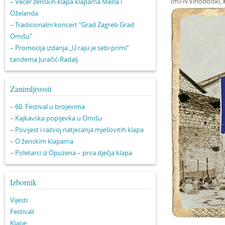
(m)-N.Vinodolski,
– Večer ženskih klapa klapama Merla i
Oželanda
– Tradicionalni koncert “Grad Zagreb Grad
Omišu”
– Promocija izdanja „U raju je sebi primi“
tandema Juračić-Radalj
Zanimljivosti
– 60. Festival u brojevima
– Kajkavska popijevka u Omišu
– Povijest i razvoj natjecanja mješovitih klapa
– O ženskim klapama
– Poletarci iz Opuzena – prva dječja klapa
Izbornik
Vijesti
Festivali
Klape