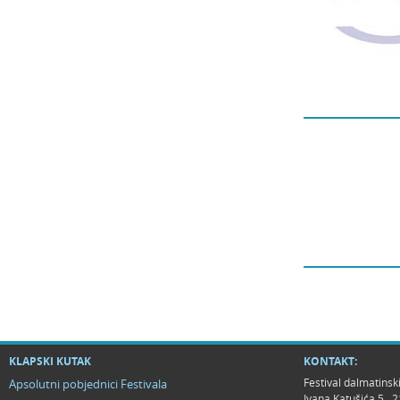
KLAPSKI KUTAK
KONTAKT:
Festival dalmatinsk
Apsolutni pobjednici Festivala
Ivana Katušića 5 ,