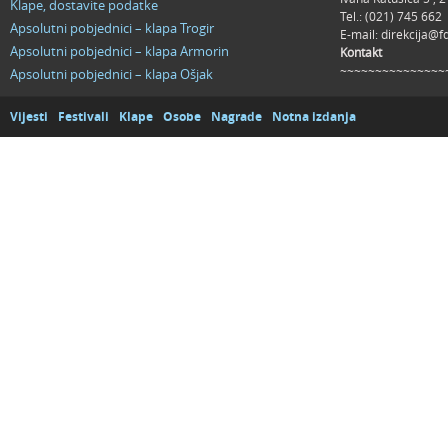
Klape, dostavite podatke
Tel.: (021) 745 662
Apsolutni pobjednici – klapa Trogir
E-mail:
direkcija@f
Apsolutni pobjednici – klapa Armorin
Kontakt
~~~~~~~~~~~~~~~
Apsolutni pobjednici – klapa Ošjak
Vijesti
Festivali
Klape
Osobe
Nagrade
Notna izdanja