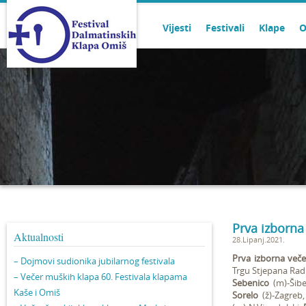
Vijesti
Festivali
Klape
O
Prva izborna
Aktualnosti
28.Lipanj.2021.
Prva izborna veče
– Dojmovi sudionika jubilarnog festivala
Trgu Stjepana Radi
– Večer muških klapa 60. Festivala klapama
Sebenico
(m)-Šib
Kaše i Omiš
Sorelo
(ž)-Zagreb