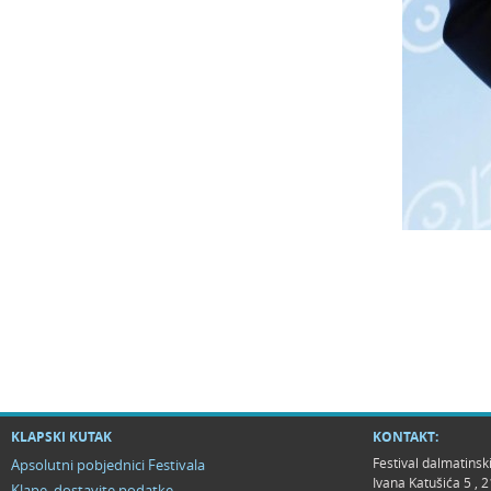
KLAPSKI KUTAK
KONTAKT:
Festival dalmatinsk
Apsolutni pobjednici Festivala
Ivana Katušića 5 ,
Klape, dostavite podatke