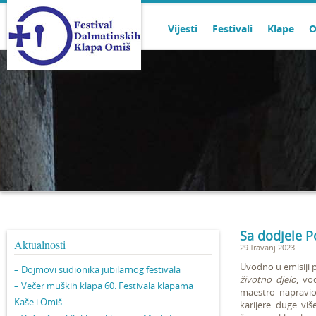
Vijesti
Festivali
Klape
O
Sa dodjele P
Aktualnosti
29.Travanj.2023.
Uvodno u emisiji 
– Dojmovi sudionika jubilarnog festivala
životno djelo
, vo
– Večer muških klapa 60. Festivala klapama
maestro napravio
Kaše i Omiš
karijere duge vi