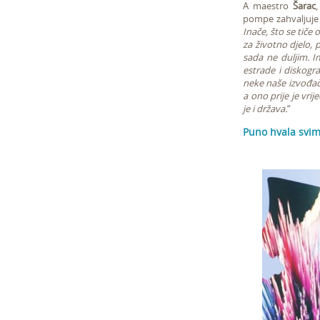
A maestro
Šarac
,
pompe zahvaljuje 
Inače, što se tiče
za životno djelo, p
sada ne duljim. I
estrade i diskogra
neke naše izvođače,
a ono prije je vri
je i država.
“
Puno hvala svima