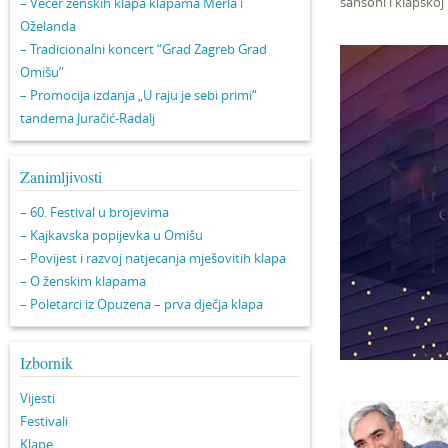
šansoni i klapskoj
– Večer ženskih klapa klapama Merla i
Oželanda
– Tradicionalni koncert “Grad Zagreb Grad
Omišu”
– Promocija izdanja „U raju je sebi primi“
tandema Juračić-Radalj
Zanimljivosti
– 60. Festival u brojevima
– Kajkavska popijevka u Omišu
– Povijest i razvoj natjecanja mješovitih klapa
– O ženskim klapama
– Poletarci iz Opuzena – prva dječja klapa
Izbornik
Vijesti
Festivali
Klape