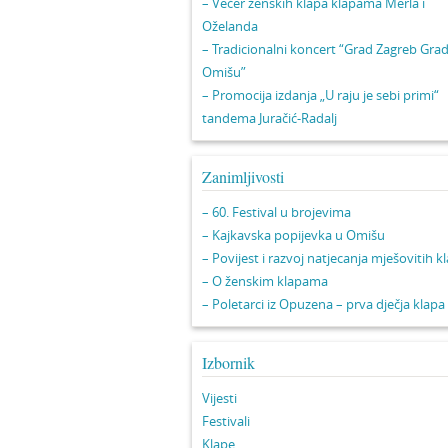
– Večer ženskih klapa klapama Merla i
Oželanda
– Tradicionalni koncert “Grad Zagreb Gra
Omišu”
– Promocija izdanja „U raju je sebi primi“
tandema Juračić-Radalj
Zanimljivosti
– 60. Festival u brojevima
– Kajkavska popijevka u Omišu
– Povijest i razvoj natjecanja mješovitih k
– O ženskim klapama
– Poletarci iz Opuzena – prva dječja klapa
Izbornik
Vijesti
Festivali
Klape