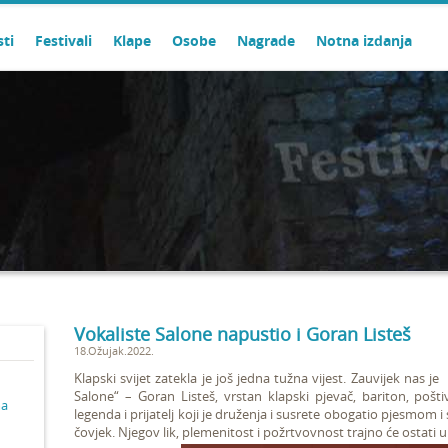
sti
Festivali
Klape
Osobe
Nagrade
Notna izdanja
Vokaliste Salone napustio i Goran Listeš
18.Ožujak.2022.
Klapski svijet zatekla je još jedna tužna vijest. Zauvijek nas j
Salone“ – Goran Listeš, vrstan klapski pjevač, bariton, pošti
ma
legenda i prijatelj koji je druženja i susrete obogatio pjesmom
i
čovjek. Njegov lik, plemenitost i požrtvovnost trajno će ostati 