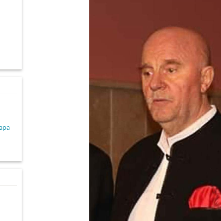
d
lapa