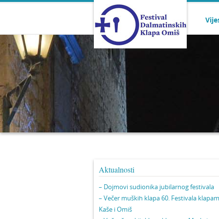
Vije
Aktualnosti
– Dojmovi sudionika jubilarnog festivala
– Večer muških klapa 60. Festivala klapa
Kaše i Omiš