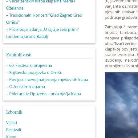
(uglavnom) homofon
– Večer ženskih klapa klapama Merla i
varijante dalmatin
Oželanda
pjevanih zapisani
– Tradicionalni koncert “Grad Zagreb Grad
područje gradova Sp
Omišu”
Zahvaljujući teren
– Promocija izdanja „U raju je sebi primi“
Stipišić, Tambača, 
tandema Juračić-Radalj
napjeva prilagođe
obrađivači većine 
klapskoj povijest
Zanimljivosti
stanje izvornika
izvođenju narodn
– 60. Festival u brojevima
promijenio izvorni
– Kajkavska popijevka u Omišu
– Povijest i razvoj natjecanja mješovitih klapa
– O ženskim klapama
– Poletarci iz Opuzena – prva dječja klapa
Izbornik
Vijesti
Festivali
Klape