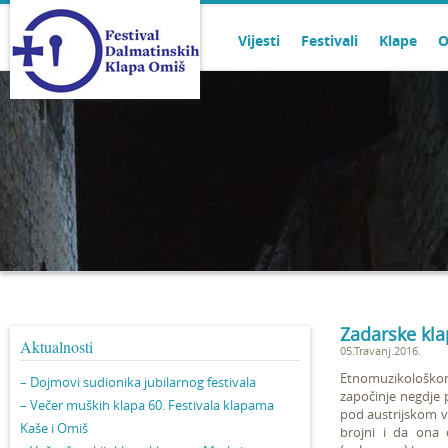
Vijesti
Festivali
Klape
O
Zadarske kla
Aktualnosti
05.Travanj.2016.
Etnomuzikološkom 
– Dojmovi sudionika jubilarnog festivala
započinje negdje 
– Večer muških klapa 60. Festivala klapama
pod austrijskom vl
Kaše i Omiš
brojni i da ona 