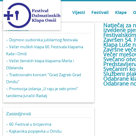
Vijesti
Festivali
Klape
O
Natječaj za 
Aktualnosti
Izvedene pjes
Festivalskom
Završen 54. F
– Dojmovi sudionika jubilarnog festivala
Klapa Luše n
– Večer muških klapa 60. Festivala klapama
Završne veče
Večer mješov
Kaše i Omiš
Svečano otvo
– Večer ženskih klapa klapama Merla i
Predstavljen
Oželanda
Svečanim kon
Službeni pla
– Tradicionalni koncert “Grad Zagreb Grad
Odabrane kl
Omišu”
Odabrane nov
– Promocija izdanja „U raju je sebi primi“
tandema Juračić-Radalj
Zanimljivosti
– 60. Festival u brojevima
– Kajkavska popijevka u Omišu