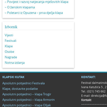
– Povijest i razvoj natjecanja mješovitih klapa
– O ženskim klapama
– Poletarci iz Opuzena – prva dječja klapa
Izbornik
Vijesti
Festivali
Klape
Osobe
Nagrade
Notna izdanja
KLAPSKI KUTAK
KONTAKT:
Festival dalmatinsk
Apsolutni pobjednici Festivala
Ivana Katušića 5 ,
Klape, dostavite podatke
Tel.: (021) 745 662
Apsolutni pobjednici – klapa Trogir
E-mail:
direkcija@f
Apsolutni pobjednici – klapa Armorin
Kontakt
~~~~~~~~~~~~~~~
Apsolutni pobjednici – klapa Ošjak