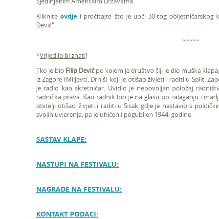
Sjedinjenim Američkim Državama.
Kliknite
ovdje
i pročitajte što je uoči 30-tog obljetničarskog 
Dević".
~~~~~
*
Vrijedilo bi znati
!
Tko je bio
Filip Dević
po kojem je društvo čiji je dio muška klapa
iz Zagore (Miljevci, Drniš) koji je otišao živjeti i raditi u Split. Z
je radio kao skretničar. Uvidio je nepovoljan položaj radništv
radnička prava. Kao radnik bio je na glasu po zalaganju i marl
obitelji otišao živjeti i raditi u Sisak gdje je nastavio s poli
svojih uvjerenja, pa je uhićen i pogubljen 1944. godine.
SASTAV KLAPE:
NASTUPI NA FESTIVALU:
NAGRADE NA FESTIVALU:
KONTAKT PODACI: