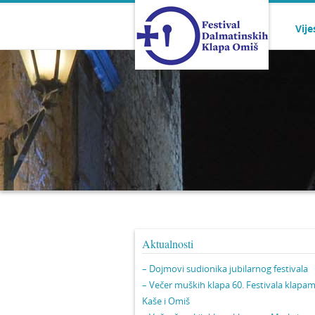
Vije
Aktualnosti
– Dojmovi sudionika jubilarnog festivala
– Večer muških klapa 60. Festivala klapa
Kaše i Omiš