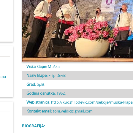
d
Vrsta klape:
Muška
Naziv klape:
Filip Dević
lapa
Grad:
Split
Godina osnutka:
1962.
Web stranica:
http://kudzfilipdevic.com/sekcije/muska-klapa
Kontakt email:
toni.veldic@gmail.com
BIOGRAFIJA: