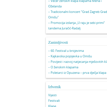
– Večer ženskih klapa klapama Merla i
Oželanda
– Tradicionalni koncert “Grad Zagreb Gra
Omišu”
– Promocija izdanja „U raju je sebi primi“
tandema Juračić-Radalj
Zanimljivosti
– 60. Festival u brojevima
– Kajkavska popijevka u Omišu
– Povijest i razvoj natjecanja mješovitih k
– O ženskim klapama
– Poletarci iz Opuzena – prva dječja klapa
Izbornik
Vijesti
Festivali
Klape