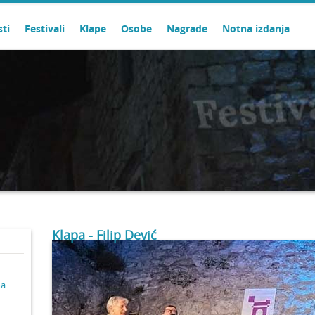
sti
Festivali
Klape
Osobe
Nagrade
Notna izdanja
Klapa - Filip Dević
ma