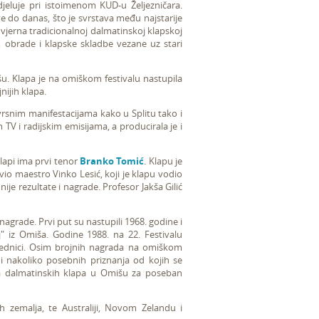
 djeluje pri istoimenom KUD-u Željezničara.
 do danas, što je svrstava među najstarije
 vjerna tradicionalnoj dalmatinskoj klapskoj
, obrade i klapske skladbe vezane uz stari
u. Klapa je na omiškom festivalu nastupila
jnijih klapa.
vrsnim manifestacijama kako u Splitu tako i
V i radijskim emisijama, a producirala je i
klapi ima prvi tenor
Branko Tomić
. Klapu je
vio maestro Vinko Lesić, koji je klapu vodio
nije rezultate i nagrade. Profesor Jakša Gilić
agrade. Prvi put su nastupili 1968. godine i
" iz Omiša. Godine 1988. na 22. Festivalu
objednici. Osim brojnih nagrada na omiškom
 nakoliko posebnih priznanja od kojih se
la dalmatinskih klapa u Omišu za poseban
 zemalja, te Australiji, Novom Zelandu i