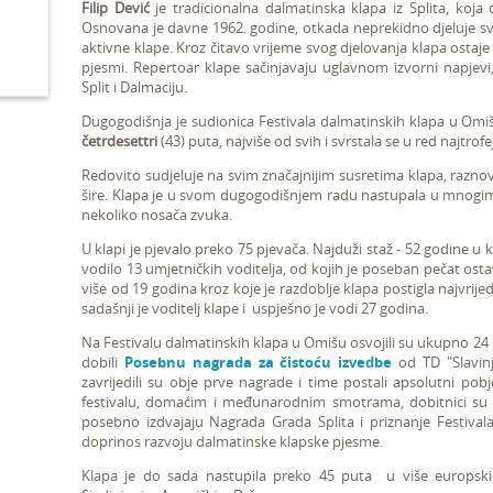
Filip Dević
je tradicionalna dalmatinska klapa iz Splita, koja
Osnovana je davne 1962. godine, otkada neprekidno djeluje sve
aktivne klape.
Kroz čitavo vrijeme svog djelovanja klapa ostaje
pjesmi. Repertoar klape sačinjavaju uglavnom izvorni napjevi
Split i Dalmaciju.
Dugogodišnja je sudionica Festivala dalmatinskih klapa u Omiš
četrdesettri
(43) puta, najviše od svih i svrstala se u red najtrofe
Redovito sudjeluje na svim značajnijim susretima klapa, razno
šire. Klapa je u svom dugogodišnjem radu nastupala u mnogim T
nekoliko nosača zvuka.
U klapi je pjevalo preko 75 pjevača. Najduži staž - 52 godine u 
vodilo 13 umjetničkih voditelja, od kojih je poseban pečat osta
više od 19 godina kroz koje je razdoblje klapa postigla najvrijed
sadašnji je voditelj klape i uspješno je vodi 27 godina.
Na Festivalu dalmatinskih klapa u Omišu osvojili su ukupno 24 n
dobili
Posebnu nagrada za čistoću izvedbe
od TD "Slavinj
zavrijedili su obje prve nagrade i time postali apsolutni p
festivalu, domaćim i međunarodnim smotrama, dobitnici su i
posebno izdvajaju Nagrada Grada Splita i priznanje Festiva
doprinos razvoju dalmatinske klapske pjesme.
Klapa je do sada nastupila preko 45 puta u više europskih