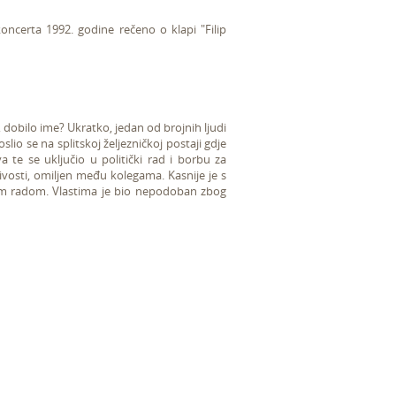
koncerta 1992. godine rečeno o klapi "Filip
, dobilo ime? Ukratko, jedan od brojnih ljudi
aposlio se na splitskoj željezničkoj postaji gdje
a te se uključio u politički rad i borbu za
jivosti, omiljen među kolegama. Kasnije je s
tičkim radom. Vlastima je bio nepodoban zbog