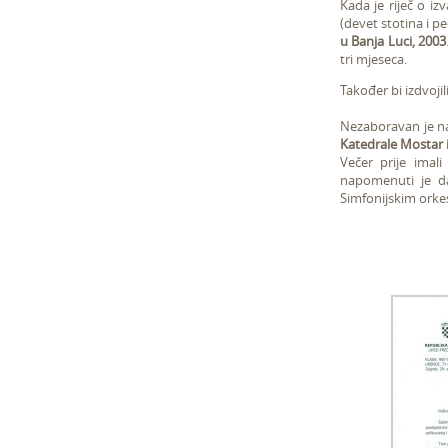
Kada je riječ o i
(devet stotina i p
u Banja Luci, 2003
tri mjeseca.
Također bi izdvoj
Nezaboravan je n
Katedrale Mostar
Večer prije ima
napomenuti je da
Simfonijskim orke