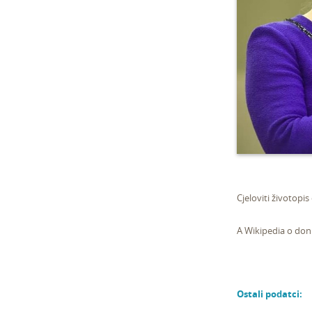
Cjeloviti životopi
A Wikipedia o do
Ostali podatci: