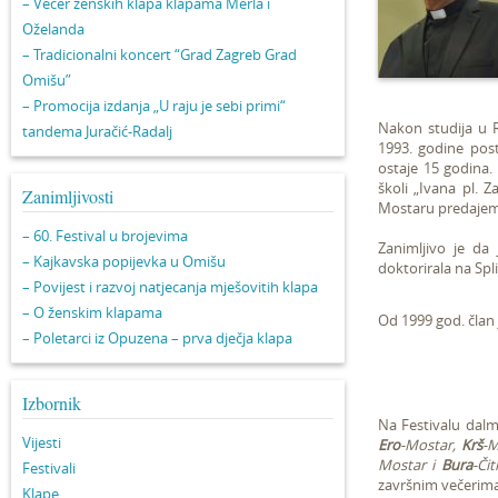
– Večer ženskih klapa klapama Merla i
Oželanda
– Tradicionalni koncert “Grad Zagreb Grad
Omišu”
– Promocija izdanja „U raju je sebi primi“
Nakon studija u R
tandema Juračić-Radalj
1993. godine post
ostaje 15 godina. 
školi „Ivana pl. 
Zanimljivosti
Mostaru predajem 
– 60. Festival u brojevima
Zanimljivo je da
– Kajkavska popijevka u Omišu
doktorirala na Spl
– Povijest i razvoj natjecanja mješovitih klapa
– O ženskim klapama
Od 1999 god. član
– Poletarci iz Opuzena – prva dječja klapa
Izbornik
Na Festivalu dalm
Vijesti
Ero
-Mostar,
Krš
-M
Mostar i
Bura
-Čit
Festivali
završnim večerima 
Klape