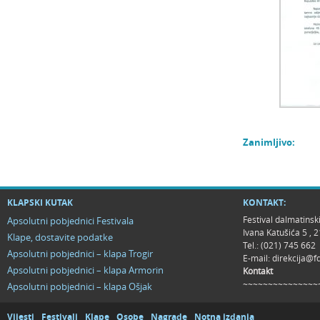
Zanimljivo:
KLAPSKI KUTAK
KONTAKT:
Festival dalmatinsk
Apsolutni pobjednici Festivala
Ivana Katušića 5 ,
Klape, dostavite podatke
Tel.: (021) 745 662
Apsolutni pobjednici – klapa Trogir
E-mail:
direkcija@f
Apsolutni pobjednici – klapa Armorin
Kontakt
~~~~~~~~~~~~~~~
Apsolutni pobjednici – klapa Ošjak
Vijesti
Festivali
Klape
Osobe
Nagrade
Notna izdanja