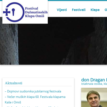
Vijesti
Festivali
Klape
O
don Dragan F
Aktualnosti
istaknuta osoba
,
kl
– Dojmovi sudionika jubilarnog festivala
– Večer muških klapa 60. Festivala klapama
Kaše i Omiš