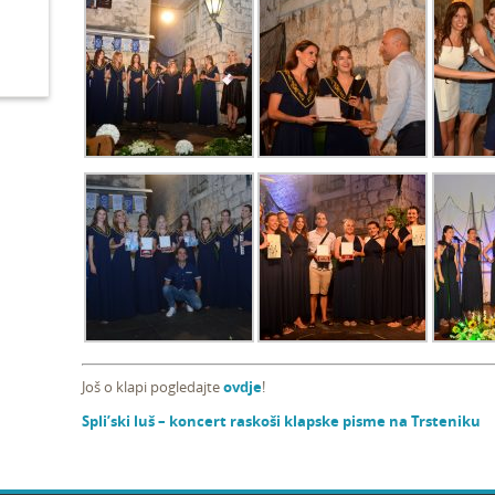
Još o klapi pogledajte
ovdje
!
Spli’ski luš – koncert raskoši klapske pisme na Trsteniku