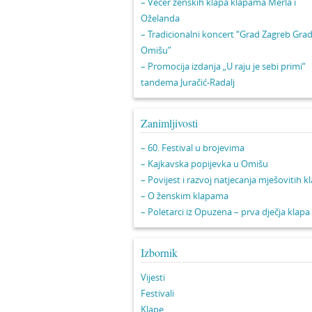
– Večer ženskih klapa klapama Merla i
Oželanda
– Tradicionalni koncert “Grad Zagreb Gra
Omišu”
– Promocija izdanja „U raju je sebi primi“
tandema Juračić-Radalj
Zanimljivosti
– 60. Festival u brojevima
– Kajkavska popijevka u Omišu
– Povijest i razvoj natjecanja mješovitih k
– O ženskim klapama
– Poletarci iz Opuzena – prva dječja klapa
Izbornik
Vijesti
Festivali
Klape