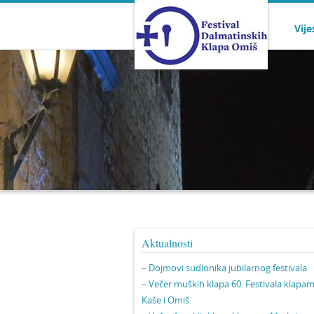
Vije
Aktualnosti
– Dojmovi sudionika jubilarnog festivala
– Večer muških klapa 60. Festivala klapa
Kaše i Omiš