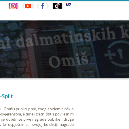
-Split
a u Omišu publici pred, zbog epidemioloških
jerenstva, a time i zlatni štit s povijesnim
šnje dobitnice prve nagrade publike i druge
rlo uspješnima i svojoj kolekciji nagrada