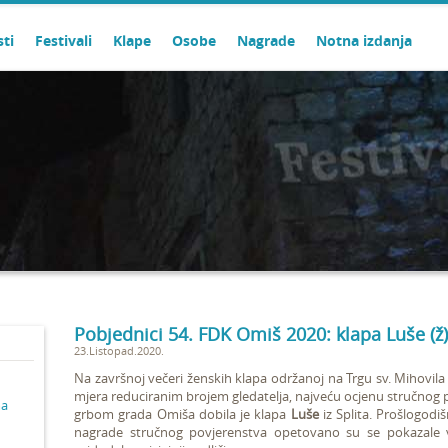
sti
Festivali
Klape
Osobe
Nagrade
Notna izdanja
Pobjednici 54. FDK Omiš 2020: klapa Luše (ž)
23.Listopad.2020.
Na završnoj večeri ženskih klapa održanoj na Trgu sv. Mihovil
mjera reduciranim brojem gledatelja, najveću ocjenu stručnog pov
ma
grbom grada Omiša dobila je klapa
Luše
iz Splita. Prošlogodi
nagrade stručnog povjerenstva opetovano su
se pokazale v