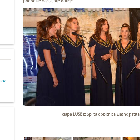
pridodale najsjajnije odličje.
d
lapa
klapa
LUŠE
iz Splita dobitnica Zlatnog šti