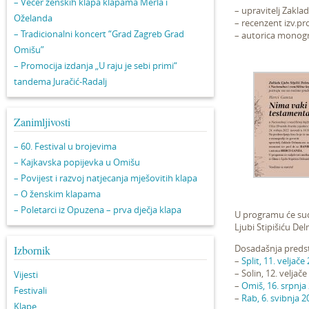
– Večer ženskih klapa klapama Merla i
– upravitelj Zakla
Oželanda
– recenzent izv.pro
– Tradicionalni koncert “Grad Zagreb Grad
– autorica monogr
Omišu”
– Promocija izdanja „U raju je sebi primi“
tandema Juračić-Radalj
Zanimljivosti
– 60. Festival u brojevima
– Kajkavska popijevka u Omišu
– Povijest i razvoj natjecanja mješovitih klapa
– O ženskim klapama
– Poletarci iz Opuzena – prva dječja klapa
U programu će sud
Ljubi Stipišiću De
Dosadašnja predst
Izbornik
–
Split, 11. veljače
– Solin, 12. veljače
Vijesti
–
Omiš, 16. srpnja
Festivali
–
Rab, 6. svibnja 2
Klape