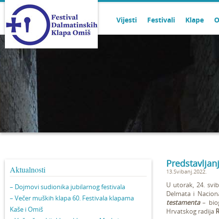
Vijesti
Festivali
Klape
O
Predstavljan
Aktualnosti
13.Svibanj.2022.
U utorak, 24. svib
– Dojmovi sudionika jubilarnog festivala
Delmata i Naciona
– Večer muških klapa 60. Festivala klapama
testamenta
– biog
Kaše i Omiš
Hrvatskog radija
R