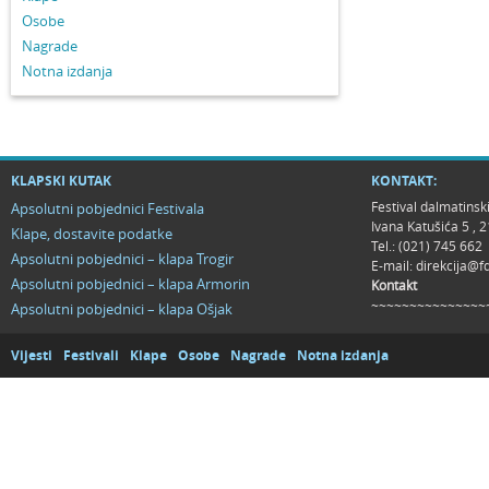
Osobe
Nagrade
Notna izdanja
KLAPSKI KUTAK
KONTAKT:
Festival dalmatinsk
Apsolutni pobjednici Festivala
Ivana Katušića 5 ,
Klape, dostavite podatke
Tel.: (021) 745 662
Apsolutni pobjednici – klapa Trogir
E-mail:
direkcija@f
Apsolutni pobjednici – klapa Armorin
Kontakt
~~~~~~~~~~~~~~~
Apsolutni pobjednici – klapa Ošjak
Vijesti
Festivali
Klape
Osobe
Nagrade
Notna izdanja