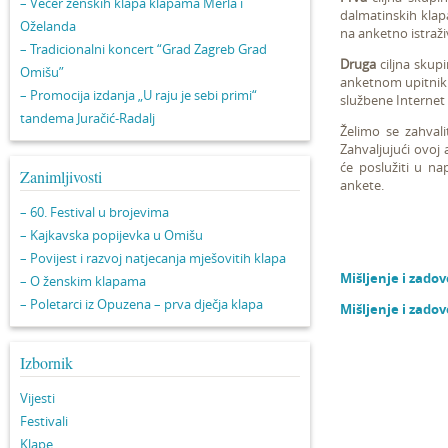
– Večer ženskih klapa klapama Merla i
dalmatinskih klap
Oželanda
na anketno istraž
– Tradicionalni koncert “Grad Zagreb Grad
Druga
ciljna skupi
Omišu”
anketnom upitniku 
– Promocija izdanja „U raju je sebi primi“
službene Internet 
tandema Juračić-Radalj
Želimo se zahvalit
Zahvaljujući ovoj 
će poslužiti u n
Zanimljivosti
ankete.
– 60. Festival u brojevima
– Kajkavska popijevka u Omišu
– Povijest i razvoj natjecanja mješovitih klapa
Mišljenje i zado
– O ženskim klapama
– Poletarci iz Opuzena – prva dječja klapa
Mišljenje i zado
Izbornik
Vijesti
Festivali
Klape