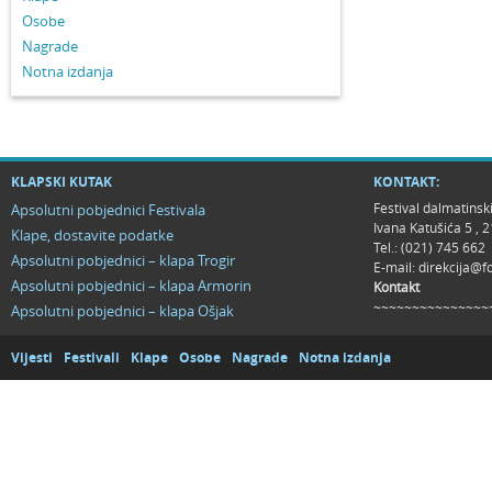
Osobe
Nagrade
Notna izdanja
KLAPSKI KUTAK
KONTAKT:
Festival dalmatinsk
Apsolutni pobjednici Festivala
Ivana Katušića 5 ,
Klape, dostavite podatke
Tel.: (021) 745 662
Apsolutni pobjednici – klapa Trogir
E-mail:
direkcija@f
Apsolutni pobjednici – klapa Armorin
Kontakt
~~~~~~~~~~~~~~~
Apsolutni pobjednici – klapa Ošjak
Vijesti
Festivali
Klape
Osobe
Nagrade
Notna izdanja