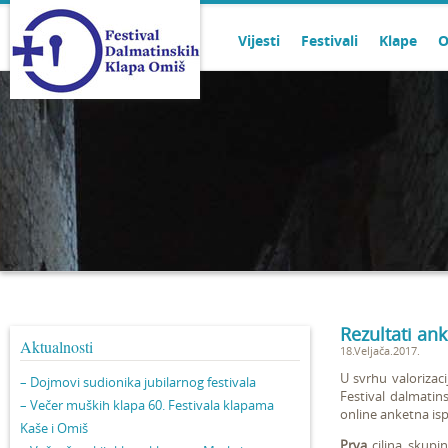
Vijesti
Festivali
Klape
O
Rezultati ank
Aktualnosti
18.Veljača.2017.
U svrhu valorizaci
– Dojmovi sudionika jubilarnog festivala
Festival dalmatin
– Večer muških klapa 60. Festivala klapama
online
anketna is
Kaše i Omiš
Prva
ciljna skupin