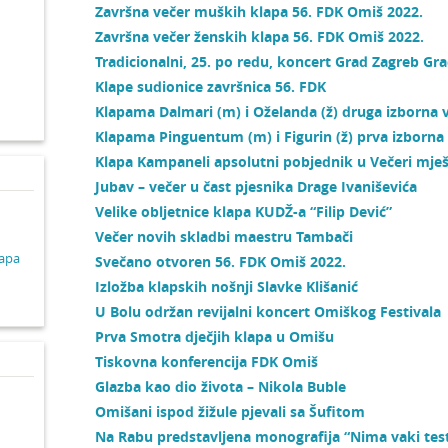
Završna večer muških klapa 56. FDK Omiš 2022.
Završna večer ženskih klapa 56. FDK Omiš 2022.
d
Tradicionalni, 25. po redu, koncert Grad Zagreb G
Klape sudionice završnica 56. FDK
Klapama Dalmari (m) i Oželanda (ž) druga izborna 
Klapama Pinguentum (m) i Figurin (ž) prva izborna
Klapa Kampaneli apsolutni pobjednik u Večeri mješ
Jubav – večer u čast pjesnika Drage Ivaniševića
Velike obljetnice klapa KUDŽ-a “Filip Dević”
Večer novih skladbi maestru Tambači
lapa
Svečano otvoren 56. FDK Omiš 2022.
Izložba klapskih nošnji Slavke Klišanić
U Bolu održan revijalni koncert Omiškog Festivala
Prva Smotra dječjih klapa u Omišu
Tiskovna konferencija FDK Omiš
Glazba kao dio života – Nikola Buble
Omišani ispod žižule pjevali sa Šufitom
Na Rabu predstavljena monografija “Nima vaki te