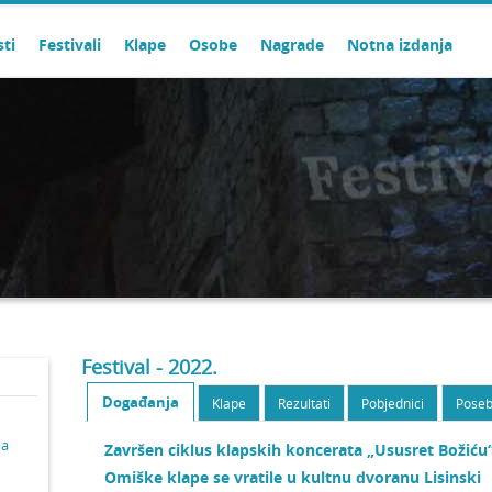
sti
Festivali
Klape
Osobe
Nagrade
Notna izdanja
Festival - 2022.
Događanja
Klape
Rezultati
Pobjednici
Poseb
ma
Završen ciklus klapskih koncerata „Ususret Božiću
Omiške klape se vratile u kultnu dvoranu Lisinski