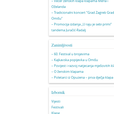
– Večer ženskih klapa klapama Merla i
Oželanda
– Tradicionalni koncert “Grad Zagreb Gra
Omišu”
– Promocija izdanja „U raju je sebi primi“
tandema Juračić-Radalj
Zanimljivosti
– 60. Festival u brojevima
– Kajkavska popijevka u Omišu
– Povijest i razvoj natjecanja mješovitih k
– O ženskim klapama
– Poletarci iz Opuzena – prva dječja klapa
Izbornik
Vijesti
Festivali
Klape