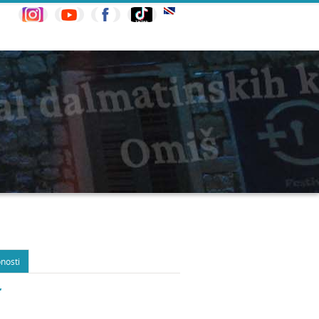
nosti
“