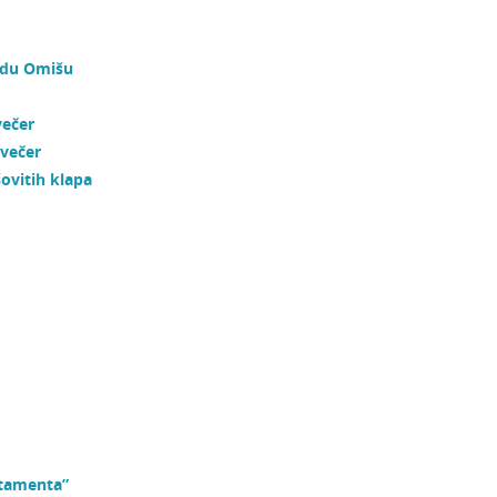
radu Omišu
večer
 večer
ovitih klapa
stamenta”