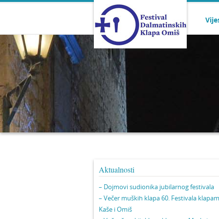
Vije
Aktualnosti
– Dojmovi sudionika jubilarnog festivala
– Večer muških klapa 60. Festivala klapa
Kaše i Omiš