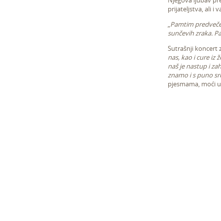
Njegova ljubav pre
prijateljstva, ali 
„
Pamtim predvečerj
sunčevih zraka. Pam
Sutrašnji koncert z
nas, kao i cure iz
naš je nastup i z
znamo i s puno sr
pjesmama, moći už