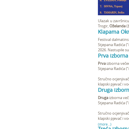
Ulazak u završnicu
Trogir,
Oželanda
(
Klapama Okru
Festival dalmatins
Stjepana Radića (“
2026. Nastupile s
Prva izborna 
Prva
izborna večer
Stjepana Radića (“
Stručno ocjenjivač
klapski pjevač i vo
Druga izborn
Druga
izborna veče
Stjepana Radića (“
Stručno ocjenjivač
klapski pjevač i vo
(more…)
Treća izborn