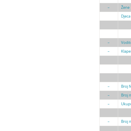
–
Žene
Djeca
–
Vodite
–
Klape
–
Broj f
–
Broj 
–
Ukupn
–
Broj 