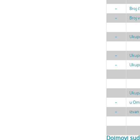
–
Broj 
–
Broj 
–
Ukupn
–
Ukupn
–
Ukupn
Ukupa
–
u Om
–
izvan
Dojmovi sudi