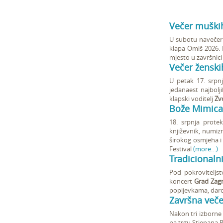
Večer muških
U subotu navečer 
klapa Omiš 2026. P
mjesto u završnici
Večer ženski
U petak 17. srpnj
jedanaest najbolj
klapski voditelj
Zv
Bože Mimica 
18. srpnja prote
književnik, numiz
širokog osmjeha i v
Festival
(more…)
Tradicionaln
Pod pokroviteljs
koncert
Grad Zag
popijevkama, dar
Završna veče
Nakon tri izborne 
na trgu Stjepana 