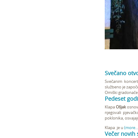
Svečano otv
Svečanim koncert
službeno je započe
Omiški gradonačel
Pedeset godi
Klapa
Ošjak
osnova
njegovali pjevač
poklonika, osvajaj
Klapa je u
(more…
Večer novih 