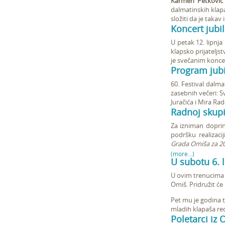
Karmen Petkovi
dalmatinskih klapa.
složiti da je takav
Koncert jubi
U petak 12. lipnja
klapsko prijateljs
je svečanim konce
Program jubi
60. Festival dalma
zasebnih večeri: S
Juračića i Mira Rad
Radnoj skupi
Za izniman doprino
podršku realizaci
Grada Omiša za 2
(more…)
U subotu 6. l
U ovim trenucima v
Omiš. Pridružit će
Pet mu je godina t
mladih klapaša re
Poletarci iz