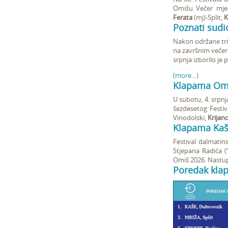
Omišu Večer mješ
Ferata
(mj)-Split,
K
Poznati sudi
Nakon održane tri 
na završnim večeri
srpnja izborilo je
(more…)
Klapama Omiš
U subotu, 4. srpnj
šezdesetog Festi
Vinodolski,
Krijan
Klapama Kaše
Festival dalmatin
Stjepana Radića (
Omiš 2026. Nastup
Poredak klap