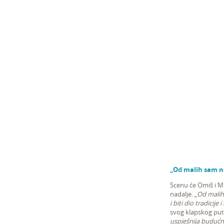
„Od malih sam n
Scenu će Omiš i Mi
nadalje. „
Od malih 
i biti dio tradicij
svog klapskog put
uspješnija budućn