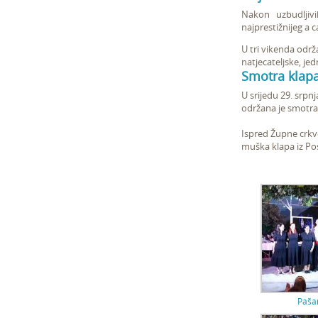
Nakon uzbudljiv
najprestižnijeg a 
U tri vikenda održa
natjecateljske, jed
Smotra klapa
U srijedu 29. srpn
održana je smotra
Ispred Župne crkv
muška klapa iz Pos
Paša