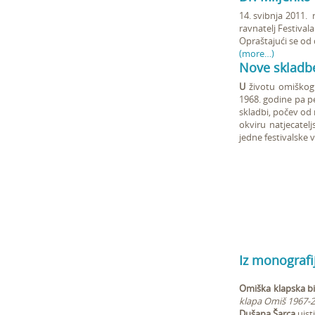
14. svibnja 2011. 
ravnatelj Festivala
Opraštajući se od 
(more…)
Nove skladb
U
životu omiškog 
1968. godine pa pe
skladbi, počev od 
okviru natjecatel
jedne festivalske 
Iz monografi
Omiška klapska bi
klapa Omiš 1967-
Dušana Šarca
uist